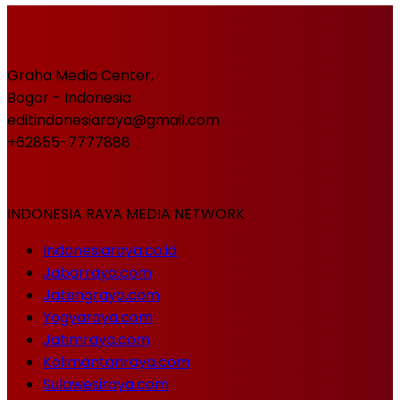
Graha Media Center,
Bogor - Indonesia
editindonesiaraya@gmail.com
+62855-7777888
INDONESIA RAYA MEDIA NETWORK
Indonesiaraya.co.id
Jabarraya.com
Jatengraya.com
Yogyaraya.com
Jatimraya.com
Kalimantanraya.com
Sulawesiraya.com