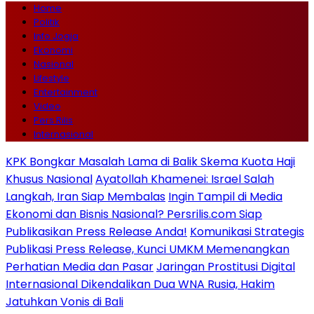
Home
Politik
Info Jogja
Ekonomi
Nasional
Lifestyle
Entertainment
Video
Pers Rilis
Internasional
KPK Bongkar Masalah Lama di Balik Skema Kuota Haji
Khusus Nasional
Ayatollah Khamenei: Israel Salah
Langkah, Iran Siap Membalas
Ingin Tampil di Media
Ekonomi dan Bisnis Nasional? Persrilis.com Siap
Publikasikan Press Release Anda!
Komunikasi Strategis
Publikasi Press Release, Kunci UMKM Memenangkan
Perhatian Media dan Pasar
Jaringan Prostitusi Digital
Internasional Dikendalikan Dua WNA Rusia, Hakim
Jatuhkan Vonis di Bali