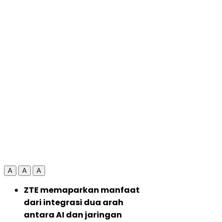
A
A
A
ZTE memaparkan manfaat
dari integrasi dua arah
antara AI dan jaringan