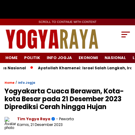
SCROLL TO CONTINUE WITH CONTENT
HOME
POLITIK
INFO JOGJA
EKONOMI
NASIONAL
L
 Nasional
Ayatollah Khamenei: Israel Salah Langkah, Iran S
/
Home
Info Jogja
Yogyakarta Cuaca Berawan, Kota-
kota Besar pada 21 Desember 2023
Diprediksi Cerah hingga Hujan
Tim Yogya Raya
- Pewarta
Kamis, 21 Desember 2023