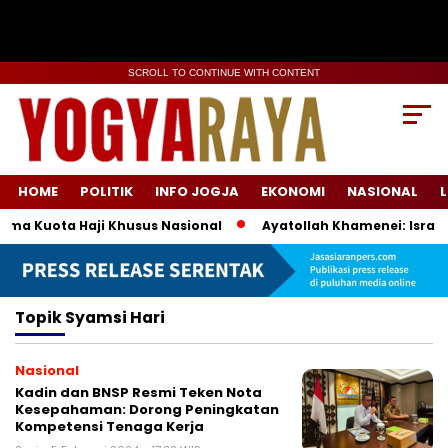
SCROLL TO CONTINUE WITH CONTENT
HOME
POLITIK
INFO JOGJA
EKONOMI
NASIONAL
L
ma Kuota Haji Khusus Nasional
Ayatollah Khamenei: Israel 
Topik
Syamsi Hari
Nasional
Kadin dan BNSP Resmi Teken Nota
Kesepahaman: Dorong Peningkatan
Kompetensi Tenaga Kerja