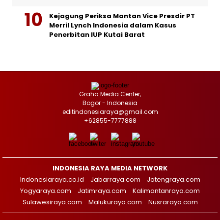
Kejagung Periksa Mantan Vice Presdir PT
Merril Lynch Indonesia dalam Kasus
Penerbitan IUP Kutai Barat
Graha Media Center,
Bogor - Indonesia
editindonesiaraya@gmail.com
+62855-7777888
INDONESIA RAYA MEDIA NETWORK
Indonesiaraya.co.id
Jabarraya.com
Jatengraya.com
Yogyaraya.com
Jatimraya.com
Kalimantanraya.com
Sulawesiraya.com
Malukuraya.com
Nusraraya.com