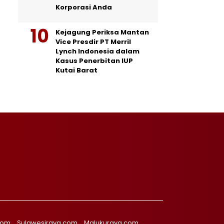
Korporasi Anda
Kejagung Periksa Mantan
Vice Presdir PT Merril
Lynch Indonesia dalam
Kasus Penerbitan IUP
Kutai Barat
com
Sulawesiraya.com
Malukuraya.com