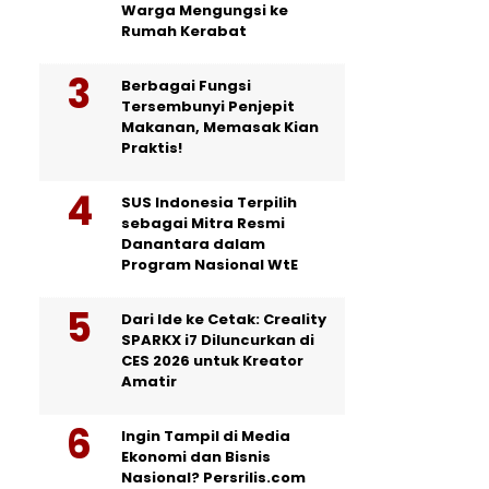
Warga Mengungsi ke
Rumah Kerabat
Berbagai Fungsi
Tersembunyi Penjepit
Makanan, Memasak Kian
Praktis!
SUS Indonesia Terpilih
sebagai Mitra Resmi
Danantara dalam
Program Nasional WtE
Dari Ide ke Cetak: Creality
SPARKX i7 Diluncurkan di
CES 2026 untuk Kreator
Amatir
Ingin Tampil di Media
Ekonomi dan Bisnis
Nasional? Persrilis.com