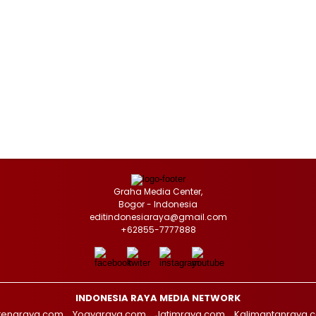
Graha Media Center,
Bogor - Indonesia
editindonesiaraya@gmail.com
+62855-7777888
INDONESIA RAYA MEDIA NETWORK
tengraya.com
Yogyaraya.com
Jatimraya.com
Kalimantanraya.