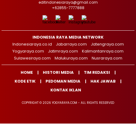
editindonesiaraya@gmail.com
+62855-7777888
INDONESIA RAYA MEDIA NETWORK
Indonesiaraya.co.id
Jabarraya.com
Jatengraya.com
Yogyaraya.com
Jatimraya.com
Kalimantanraya.com
Sulawesiraya.com
Malukuraya.com
Nusraraya.com
HOME
HISTORI MEDIA
TIM REDAKSI
KODE ETIK
PEDOMAN MEDIA
HAK JAWAB
KONTAK IKLAN
COPYRIGHT © 2026 YOGYARAYA.COM - ALL RIGHTS RESERVED