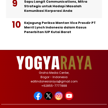
Sapu Langit Communications, Mitra
Strategis untuk Hadapi Masalah
Komunikasi Korporasi Anda
Kejagung Periksa Mantan Vice Presdir PT
Merril Lynch Indonesia dalam Kasus
Penerbitan IUP Kutai Barat
Graha Media Center,
Bogor - Indonesia
editindonesiaraya@gmail.com
+62855-7777888