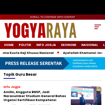
SCROLL TO CONTINUE WITH CONTENT
HOME
POLITIK
INFO JOGJA
EKONOMI
NASIONAL
L
ema Kuota Haji Khusus Nasional
Ayatollah Khamenei: Israel
Topik
Guru Besar
Info Jogja
Amilin, Anggota BNSP, Jadi
Narasumber Studium General Bahas
Urgensi Sertifikasi Kompetensi