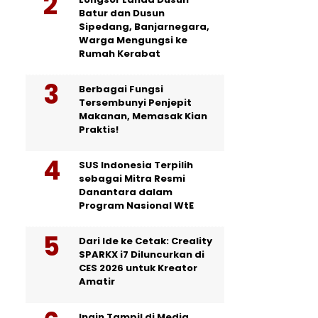
Batur dan Dusun
Sipedang, Banjarnegara,
Warga Mengungsi ke
Rumah Kerabat
Berbagai Fungsi
Tersembunyi Penjepit
Makanan, Memasak Kian
Praktis!
SUS Indonesia Terpilih
sebagai Mitra Resmi
Danantara dalam
Program Nasional WtE
Dari Ide ke Cetak: Creality
SPARKX i7 Diluncurkan di
CES 2026 untuk Kreator
Amatir
Ingin Tampil di Media