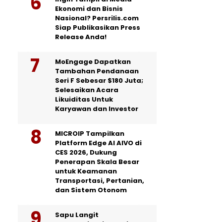
Ekonomi dan Bisnis
Nasional? Persrilis.com
Siap Publikasikan Press
Release Anda!
MoEngage Dapatkan
Tambahan Pendanaan
Seri F Sebesar $180 Juta;
Selesaikan Acara
Likuiditas Untuk
Karyawan dan Investor
MICROIP Tampilkan
Platform Edge AI AIVO di
CES 2026, Dukung
Penerapan Skala Besar
untuk Keamanan
Transportasi, Pertanian,
dan Sistem Otonom
Sapu Langit