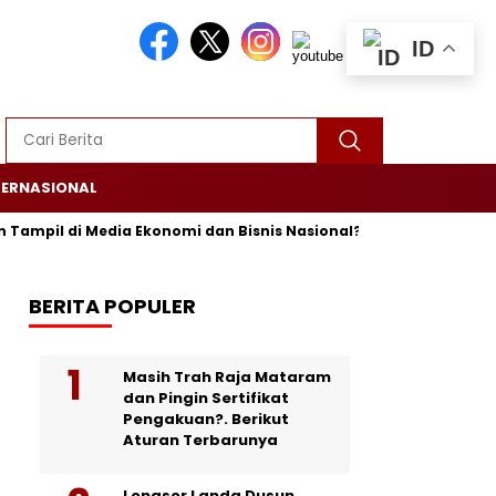
ID
TERNASIONAL
ampil di Media Ekonomi dan Bisnis Nasional? Persrilis.com Siap P
BERITA POPULER
Masih Trah Raja Mataram
dan Pingin Sertifikat
Pengakuan?. Berikut
Aturan Terbarunya
Longsor Landa Dusun