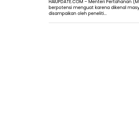
HAIUPDATE.COM – Menteri Pertahanan (Me
berpotensi menguat karena dikenal masy
disampaikan oleh peneliti…