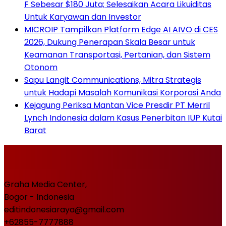
F Sebesar $180 Juta; Selesaikan Acara Likuiditas
Untuk Karyawan dan Investor
MICROIP Tampilkan Platform Edge AI AIVO di CES
2026, Dukung Penerapan Skala Besar untuk
Keamanan Transportasi, Pertanian, dan Sistem
Otonom
Sapu Langit Communications, Mitra Strategis
untuk Hadapi Masalah Komunikasi Korporasi Anda
Kejagung Periksa Mantan Vice Presdir PT Merril
Lynch Indonesia dalam Kasus Penerbitan IUP Kutai
Barat
Graha Media Center,
Bogor - Indonesia
editindonesiaraya@gmail.com
+62855-7777888