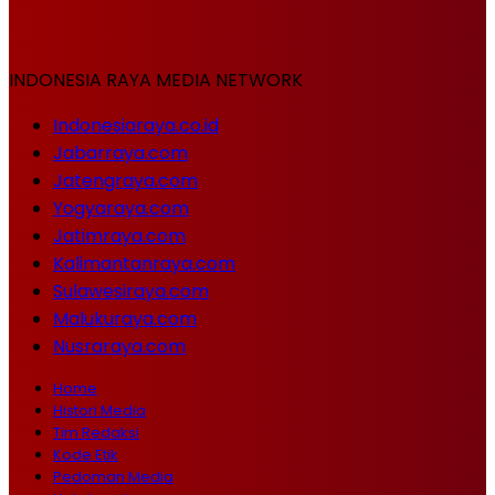
INDONESIA RAYA MEDIA NETWORK
Indonesiaraya.co.id
Jabarraya.com
Jatengraya.com
Yogyaraya.com
Jatimraya.com
Kalimantanraya.com
Sulawesiraya.com
Malukuraya.com
Nusraraya.com
Home
Histori Media
Tim Redaksi
Kode Etik
Pedoman Media