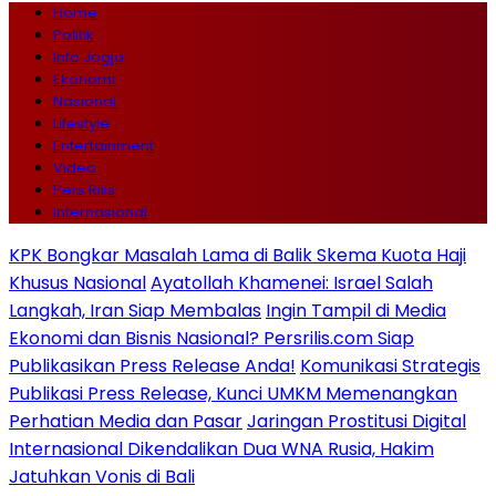
Home
Politik
Info Jogja
Ekonomi
Nasional
Lifestyle
Entertainment
Video
Pers Rilis
Internasional
KPK Bongkar Masalah Lama di Balik Skema Kuota Haji
Khusus Nasional
Ayatollah Khamenei: Israel Salah
Langkah, Iran Siap Membalas
Ingin Tampil di Media
Ekonomi dan Bisnis Nasional? Persrilis.com Siap
Publikasikan Press Release Anda!
Komunikasi Strategis
Publikasi Press Release, Kunci UMKM Memenangkan
Perhatian Media dan Pasar
Jaringan Prostitusi Digital
Internasional Dikendalikan Dua WNA Rusia, Hakim
Jatuhkan Vonis di Bali