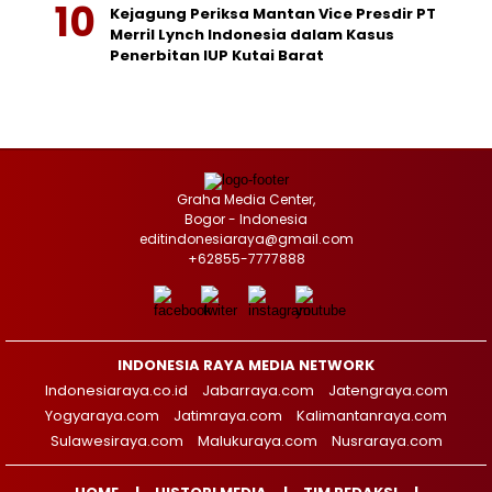
Kejagung Periksa Mantan Vice Presdir PT
Merril Lynch Indonesia dalam Kasus
Penerbitan IUP Kutai Barat
Graha Media Center,
Bogor - Indonesia
editindonesiaraya@gmail.com
+62855-7777888
INDONESIA RAYA MEDIA NETWORK
Indonesiaraya.co.id
Jabarraya.com
Jatengraya.com
Yogyaraya.com
Jatimraya.com
Kalimantanraya.com
Sulawesiraya.com
Malukuraya.com
Nusraraya.com