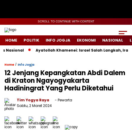
SCROLL TO CONTINUE WITH CONTENT
HOME
POLITIK
INFO JOGJA
EKONOMI
NASIONAL
L
Nasional
Ayatollah Khamenei: Israel Salah Langkah, Iran S
/
Home
Info Jogja
12 Jenjang Kepangkatan Abdi Dalem
di Kraton Ngayogyakarta
Hadiningrat Yang Perlu Diketahui
Tim Yogya Raya
- Pewarta
Sabtu, 2 Maret 2024