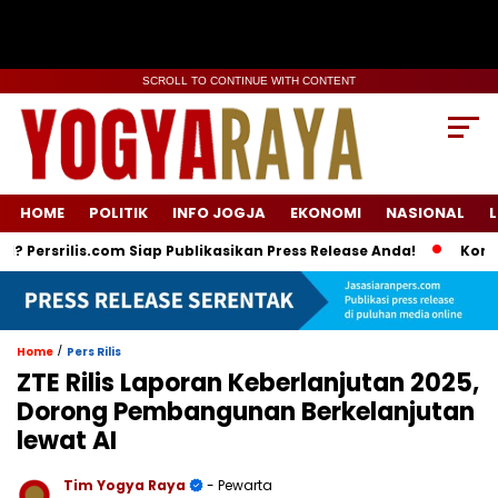
SCROLL TO CONTINUE WITH CONTENT
HOME
POLITIK
INFO JOGJA
EKONOMI
NASIONAL
L
rilis.com Siap Publikasikan Press Release Anda!
Komunikasi 
/
Home
Pers Rilis
ZTE Rilis Laporan Keberlanjutan 2025,
Dorong Pembangunan Berkelanjutan
lewat AI
Tim Yogya Raya
- Pewarta