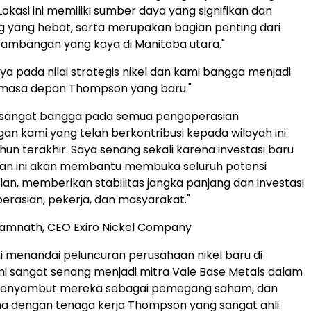
kasi ini memiliki sumber daya yang signifikan dan
 yang hebat, serta merupakan bagian penting dari
tambangan yang kaya di Manitoba utara."
ya pada nilai strategis nikel dan kami bangga menjadi
 masa depan Thompson yang baru."
 sangat bangga pada semua pengoperasian
n kami yang telah berkontribusi kepada wilayah ini
un terakhir. Saya senang sekali karena investasi baru
ikan ini akan membantu membuka seluruh potensi
an, memberikan stabilitas jangka panjang dan investasi
erasian, pekerja, dan masyarakat."
Ramnath, CEO Exiro Nickel Company
ini menandai peluncuran perusahaan nikel baru di
i sangat senang menjadi mitra Vale Base Metals dalam
i, menyambut mereka sebagai pemegang saham, dan
a dengan tenaga kerja Thompson yang sangat ahli.