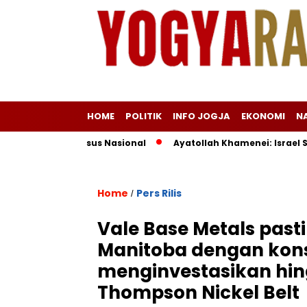
HOME
POLITIK
INFO JOGJA
EKONOMI
N
ota Haji Khusus Nasional
Ayatollah Khamenei: Israel Salah 
Home
Pers Rilis
/
Vale Base Metals pas
Manitoba dengan kon
menginvestasikan hin
Thompson Nickel Belt