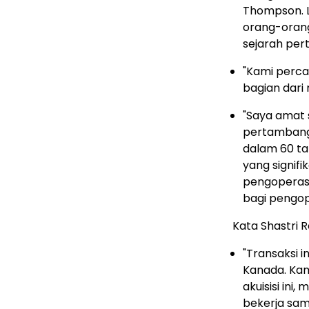
Thompson. Lo
orang-orang
sejarah per
"Kami perca
bagian dari
"Saya amat
pertambanga
dalam 60 tah
yang signif
pengoperasi
bagi pengop
Kata Shastri 
"Transaksi 
Kanada. Kam
akuisisi in
bekerja sam