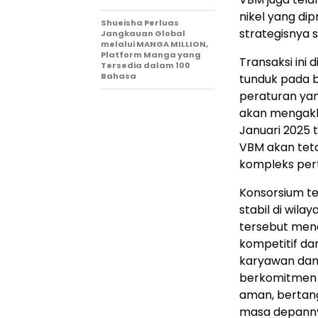
nikel yang di
Shueisha Perluas
strategisnya 
Jangkauan Global
melalui MANGA MILLION,
Platform Manga yang
Transaksi ini 
Tersedia dalam 100
Bahasa
tunduk pada 
peraturan yang
akan mengakhi
Januari 2025
VBM akan teta
kompleks per
Konsorsium t
stabil di wila
tersebut men
kompetitif da
karyawan dan 
berkomitmen 
aman, bertang
masa depanny