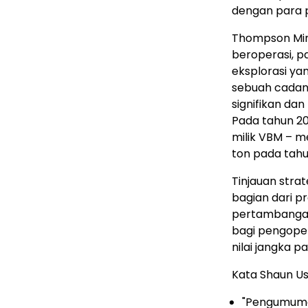
dengan para 
Thompson Min
beroperasi, p
eksplorasi yan
sebuah cadan
signifikan da
Pada tahun 20
milik VBM – me
ton pada tahu
Tinjauan str
bagian dari p
pertambangan
bagi pengope
nilai jangka 
Kata Shaun Us
"Pengumuma