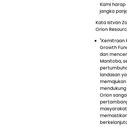
Kami harap 
jangka panj
Kata Istvan Zo
Orion Resourc
"Kemitraan 
Growth Fun
dan mencerm
Manitoba, s
pertumbuha
landasan ya
memajukan e
mendukung l
Orion sanga
pertambang
masyarakat
memastikan
berkelanjut