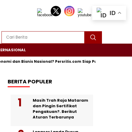
ID
TERNASIONAL
dan Bisnis Nasional? Persrilis.com Siap Publikasikan Press Releas
BERITA POPULER
Masih Trah Raja Mataram
dan Pingin Sertifikat
Pengakuan?. Berikut
Aturan Terbarunya
Longsor Landa Dusun