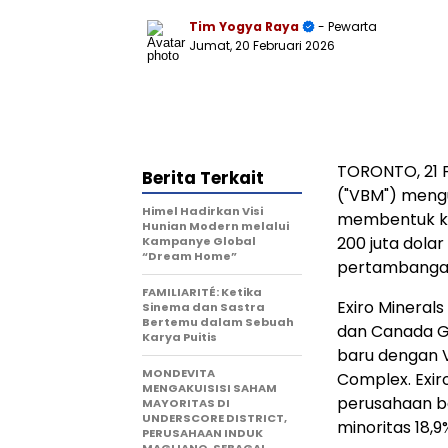
Tim Yogya Raya
- Pewarta
Jumat, 20 Februari 2026
TORONTO
,
21 
Berita Terkait
("VBM") meng
Himel Hadirkan Visi
membentuk kon
Hunian Modern melalui
200 juta dola
Kampanye Global
“Dream Home”
pertambangan 
FAMILIARITÉ: Ketika
Exiro Minerals
Sinema dan Sastra
Bertemu dalam Sebuah
dan Canada G
Karya Puitis
baru dengan V
MONDEVITA
Complex. Exir
MENGAKUISISI SAHAM
perusahaan b
MAYORITAS DI
UNDERSCORE DISTRICT,
minoritas 18,9
PERUSAHAAN INDUK