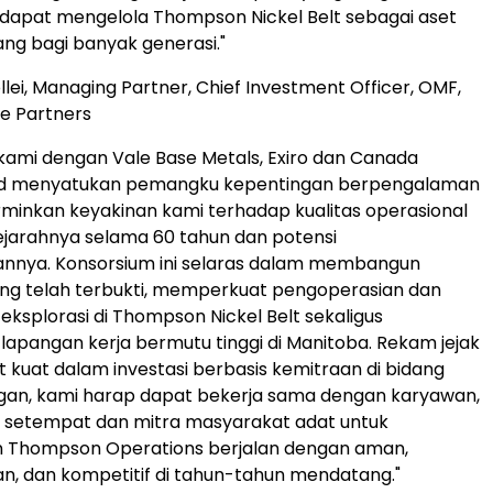
dapat mengelola Thompson Nickel Belt sebagai aset
ang bagi banyak generasi."
llei, Managing Partner, Chief Investment Officer, OMF,
e Partners
kami dengan Vale Base Metals, Exiro dan Canada
d menyatukan pemangku kepentingan berpengalaman
inkan keyakinan kami terhadap kualitas operasional
ejarahnya selama 60 tahun dan potensi
nnya. Konsorsium ini selaras dalam membangun
ng telah terbukti, memperkuat pengoperasian dan
ksplorasi di Thompson Nickel Belt sekaligus
apangan kerja bermutu tinggi di Manitoba. Rekam jejak
t kuat dalam investasi berbasis kemitraan di bidang
an, kami harap dapat bekerja sama dengan karyawan,
 setempat dan mitra masyarakat adat untuk
 Thompson Operations berjalan dengan aman,
an, dan kompetitif di tahun-tahun mendatang."