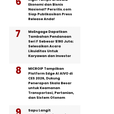
Ekonomi dan Bisnis
Nasional? Persrilis.com
Siap Publikasikan Press
Release Anda!
MoEngage Dapatkan
Tambahan Pendanaan
Seri F Sebesar $180 Juta;
Selesaikan Acara
Likuiditas Untuk
Karyawan dan Investor
MICROIP Tampilkan
Platform Edge AI AIVO di
CES 2026, Dukung
Penerapan Skala Besar
untuk Keamanan
Transportasi, Pertanian,
dan Sistem Otonom
Sapu Langit