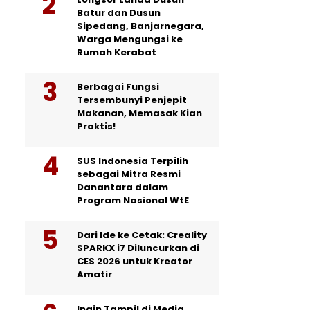
Batur dan Dusun
Sipedang, Banjarnegara,
Warga Mengungsi ke
Rumah Kerabat
Berbagai Fungsi
Tersembunyi Penjepit
Makanan, Memasak Kian
Praktis!
SUS Indonesia Terpilih
sebagai Mitra Resmi
Danantara dalam
Program Nasional WtE
Dari Ide ke Cetak: Creality
SPARKX i7 Diluncurkan di
CES 2026 untuk Kreator
Amatir
Ingin Tampil di Media