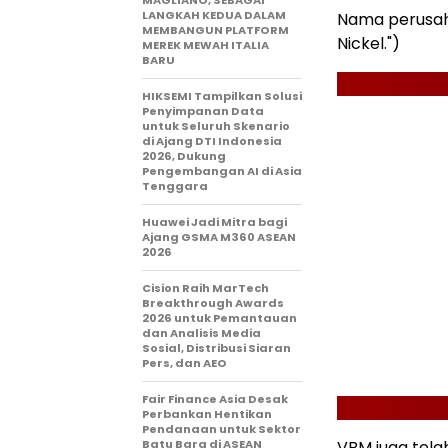
MAGLIANO, SEBAGAI
LANGKAH KEDUA DALAM
Nama perusaha
MEMBANGUN PLATFORM
Nickel.")
MEREK MEWAH ITALIA
BARU
HIKSEMI Tampilkan Solusi
Penyimpanan Data
untuk Seluruh Skenario
di Ajang DTI Indonesia
2026, Dukung
Pengembangan AI di Asia
Tenggara
Huawei Jadi Mitra bagi
Ajang GSMA M360 ASEAN
2026
Cision Raih MarTech
Breakthrough Awards
2026 untuk Pemantauan
dan Analisis Media
Sosial, Distribusi Siaran
Pers, dan AEO
Fair Finance Asia Desak
Perbankan Hentikan
Pendanaan untuk Sektor
Batu Bara di ASEAN
VBM juga tela