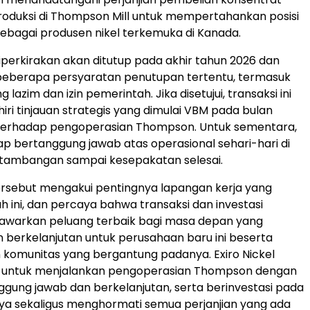
produksi di Thompson Mill untuk mempertahankan posisi
sebagai produsen nikel terkemuka di Kanada.
diperkirakan akan ditutup pada akhir tahun 2026 dan
beberapa persyaratan penutupan tertentu, termasuk
 lazim dan izin pemerintah. Jika disetujui, transaksi ini
ri tinjauan strategis yang dimulai VBM pada bulan
 terhadap pengoperasian Thompson. Untuk sementara,
p bertanggung jawab atas operasional sehari-hari di
tambangan sampai kesepakatan selesai.
ersebut mengakui pentingnya lapangan kerja yang
yah ini, dan percaya bahwa transaksi dan investasi
awarkan peluang terbaik bagi masa depan yang
n berkelanjutan untuk perusahaan baru ini beserta
komunitas yang bergantung padanya. Exiro Nickel
untuk menjalankan pengoperasian Thompson dengan
gung jawab dan berkelanjutan, serta berinvestasi pada
a sekaligus menghormati semua perjanjian yang ada