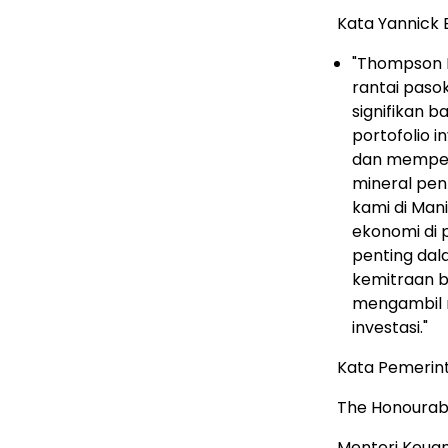
Kata Yannick
"Thompson M
rantai paso
signifikan b
portofolio 
dan memperk
mineral pen
kami di Ma
ekonomi di p
penting da
kemitraan b
mengambil r
investasi."
Kata Pemerin
The Honourab
Menteri Keua