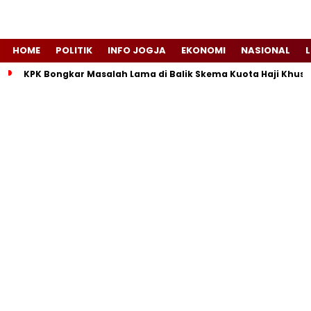
HOME
POLITIK
INFO JOGJA
EKONOMI
NASIONAL
L
KPK Bongkar Masalah Lama di Balik Skema Kuota Haji Khusu