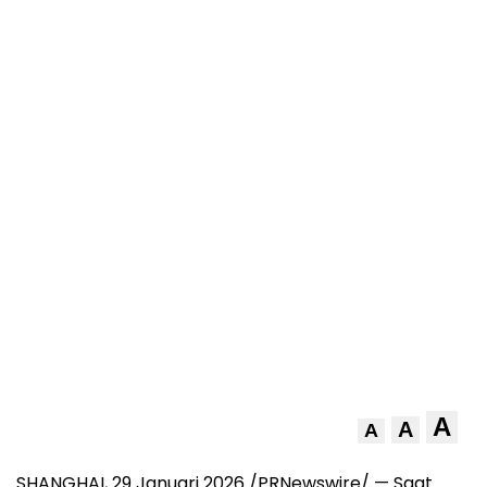
A
A
A
SHANGHAI
,
29 Januari 2026
/PRNewswire/ — Saat