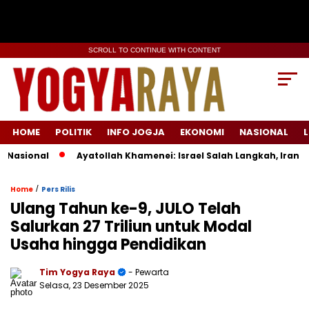
SCROLL TO CONTINUE WITH CONTENT
HOME
POLITIK
INFO JOGJA
EKONOMI
NASIONAL
L
sional
Ayatollah Khamenei: Israel Salah Langkah, Iran Siap
/
Home
Pers Rilis
Ulang Tahun ke-9, JULO Telah
Salurkan 27 Triliun untuk Modal
Usaha hingga Pendidikan
Tim Yogya Raya
- Pewarta
Selasa, 23 Desember 2025