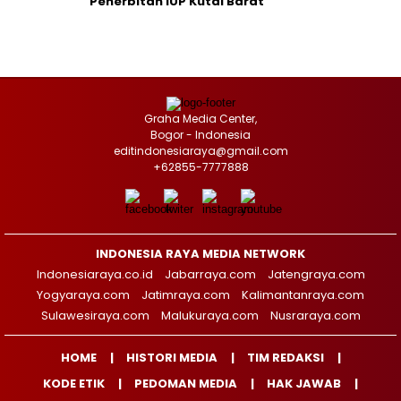
Penerbitan IUP Kutai Barat
Graha Media Center,
Bogor - Indonesia
editindonesiaraya@gmail.com
+62855-7777888
INDONESIA RAYA MEDIA NETWORK
Indonesiaraya.co.id
Jabarraya.com
Jatengraya.com
Yogyaraya.com
Jatimraya.com
Kalimantanraya.com
Sulawesiraya.com
Malukuraya.com
Nusraraya.com
HOME
HISTORI MEDIA
TIM REDAKSI
KODE ETIK
PEDOMAN MEDIA
HAK JAWAB