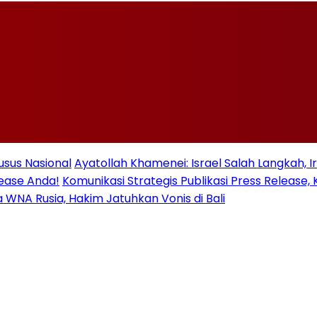
usus Nasional
Ayatollah Khamenei: Israel Salah Langkah, 
lease Anda!
Komunikasi Strategis Publikasi Press Relea
ua WNA Rusia, Hakim Jatuhkan Vonis di Bali