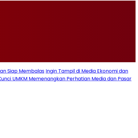
Iran Siap Membalas
Ingin Tampil di Media Ekonomi dan
se, Kunci UMKM Memenangkan Perhatian Media dan Pasar