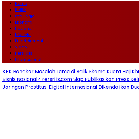
Home
Politik
Info Jogja
Ekonomi
Nasional
Lifestyle
Entertainment
Video
Pers Rilis
Internasional
KPK Bongkar Masalah Lama di Balik Skema Kuota Haji Kh
Bisnis Nasional? Persrilis.com Siap Publikasikan Press Re
Jaringan Prostitusi Digital Internasional Dikendalikan D