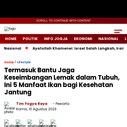
SCROLL TO CONTINUE WITH CONTENT
HOME
POLITIK
INFO JOGJA
EKONOMI
NASIONAL
L
s Nasional
Ayatollah Khamenei: Israel Salah Langkah, Iran 
/
Home
Lifestyle
Termasuk Bantu Jaga
Keseimbangan Lemak dalam Tubuh,
Ini 5 Manfaat Ikan bagi Kesehatan
Jantung
Tim Yogya Raya
- Pewarta
Kamis, 10 Agustus 2023