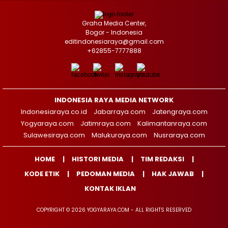
Graha Media Center,
Bogor - Indonesia
editindonesiaraya@gmail.com
+62855-7777888
INDONESIA RAYA MEDIA NETWORK
Indonesiaraya.co.id
Jabarraya.com
Jatengraya.com
Yogyaraya.com
Jatimraya.com
Kalimantanraya.com
Sulawesiraya.com
Malukuraya.com
Nusraraya.com
HOME
HISTORI MEDIA
TIM REDAKSI
KODE ETIK
PEDOMAN MEDIA
HAK JAWAB
KONTAK IKLAN
COPYRIGHT © 2026 YOGYARAYA.COM - ALL RIGHTS RESERVED