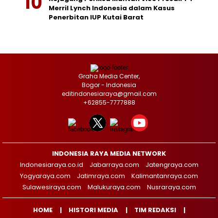
Merril Lynch Indonesia dalam Kasus
Penerbitan IUP Kutai Barat
Graha Media Center,
Bogor - Indonesia
editindonesiaraya@gmail.com
+62855-7777888
INDONESIA RAYA MEDIA NETWORK
Indonesiaraya.co.id
Jabarraya.com
Jatengraya.com
Yogyaraya.com
Jatimraya.com
Kalimantanraya.com
Sulawesiraya.com
Malukuraya.com
Nusraraya.com
HOME
HISTORI MEDIA
TIM REDAKSI