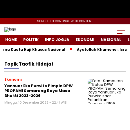
SCROLL TO CONTINUE WITH CONTENT
HOME
POLITIK
INFO JOGJA
EKONOMI
NASIONAL
L
ema Kuota Haji Khusus Nasional
Ayatollah Khamenei: Israel
Topik
Taofik Hidajat
Ekonomi
Yannuar Eko Purwito Pimpin DPW
PROPAMI Semarang Raya Masa
Bhakti 2023-2026
Minggu, 10 Desember 2023 - 22:41 WIB