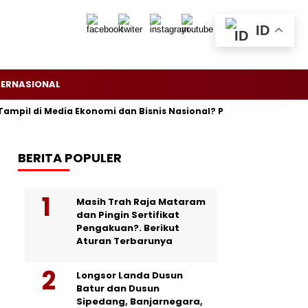
ID
TERNASIONAL
mpil di Media Ekonomi dan Bisnis Nasional? Persrilis.com Siap Pub
BERITA POPULER
Masih Trah Raja Mataram
dan Pingin Sertifikat
Pengakuan?. Berikut
Aturan Terbarunya
Longsor Landa Dusun
Batur dan Dusun
Sipedang, Banjarnegara,