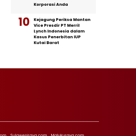
Korporasi Anda
Kejagung Periksa Mantan
Vice Presdir PT Merril
Lynch Indonesia dalam
Kasus Penerbitan IUP
Kutai Barat
com
Sulawesiraya.com
Malukuraya.com