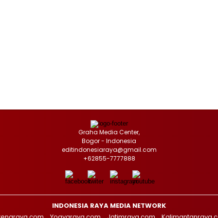
Graha Media Center,
Bogor - Indonesia
editindonesiaraya@gmail.com
+62855-7777888
INDONESIA RAYA MEDIA NETWORK
tengraya.com
Yogyaraya.com
Jatimraya.com
Kalimantanraya.