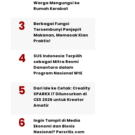
Warga Mengungsi ke
Rumah Kerabat
Berbagai Fungsi
Tersembunyi Penjepit
Makanan, Memasak Kian
Praktis!
SUS Indonesia Terpilih
sebagai Mitra Resmi
Danantara dalam
Program Nasional WtE
Dari Ide ke Cetak: Creality
SPARKX i7 Diluncurkan di
CES 2026 untuk Kreator
Amatir
Ingin Tampil di Media
Ekonomi dan Bisnis
Nasional? Persrilis.com