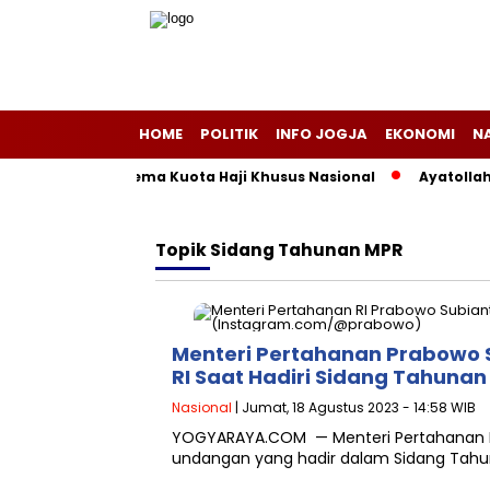
HOME
POLITIK
INFO JOGJA
EKONOMI
N
ma di Balik Skema Kuota Haji Khusus Nasional
Ayatollah K
Topik
Sidang Tahunan MPR
Menteri Pertahanan Prabowo S
RI Saat Hadiri Sidang Tahuna
Nasional
| Jumat, 18 Agustus 2023 - 14:58 WIB
YOGYARAYA.COM — Menteri Pertahanan RI
undangan yang hadir dalam Sidang Tahun