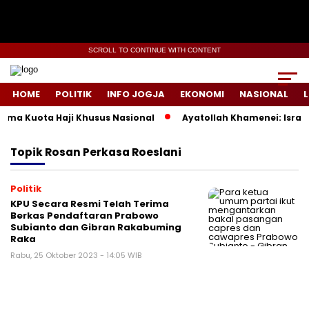
SCROLL TO CONTINUE WITH CONTENT
HOME
POLITIK
INFO JOGJA
EKONOMI
NASIONAL
L
ema Kuota Haji Khusus Nasional
Ayatollah Khamenei: Israel
Topik
Rosan Perkasa Roeslani
Politik
KPU Secara Resmi Telah Terima
Berkas Pendaftaran Prabowo
Subianto dan Gibran Rakabuming
Raka
Rabu, 25 Oktober 2023 - 14:05 WIB