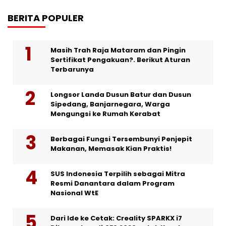
BERITA POPULER
Masih Trah Raja Mataram dan Pingin
Sertifikat Pengakuan?. Berikut Aturan
Terbarunya
Longsor Landa Dusun Batur dan Dusun
Sipedang, Banjarnegara, Warga
Mengungsi ke Rumah Kerabat
Berbagai Fungsi Tersembunyi Penjepit
Makanan, Memasak Kian Praktis!
SUS Indonesia Terpilih sebagai Mitra
Resmi Danantara dalam Program
Nasional WtE
Dari Ide ke Cetak: Creality SPARKX i7