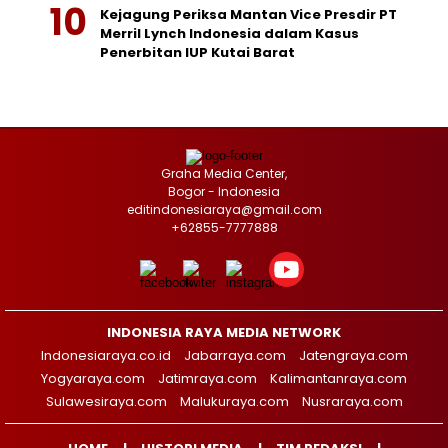
Kejagung Periksa Mantan Vice Presdir PT
Merril Lynch Indonesia dalam Kasus
Penerbitan IUP Kutai Barat
Graha Media Center,
Bogor - Indonesia
editindonesiaraya@gmail.com
+62855-7777888
INDONESIA RAYA MEDIA NETWORK
Indonesiaraya.co.id
Jabarraya.com
Jatengraya.com
Yogyaraya.com
Jatimraya.com
Kalimantanraya.com
Sulawesiraya.com
Malukuraya.com
Nusraraya.com