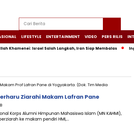
ASIONAL
LIFESTYLE
ENTERTAINMENT
VIDEO
PERS RILIS
IN
h Khamenei: Israel Salah Langkah, Iran Siap Membalas
Ingin
Terharu Ziarahi Makam Lafran Pane
IB
onal Korps Alumni Himpunan Mahasiswa Islam (MN KAHMI),
erziarah ke makam pendiri HMI,…