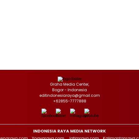
Graha Media Center,
Bogor - Indonesia
editindonesiaraya@gmail.com
+62855-7777888
INDONESIA RAYA MEDIA NETWORK
tengraya.com
Yogyaraya.com
Jatimraya.com
Kalimantanraya.