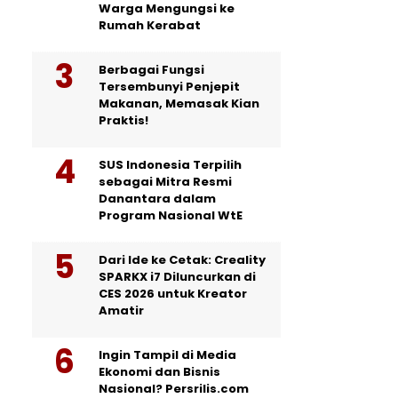
Warga Mengungsi ke
Rumah Kerabat
Berbagai Fungsi
Tersembunyi Penjepit
Makanan, Memasak Kian
Praktis!
SUS Indonesia Terpilih
sebagai Mitra Resmi
Danantara dalam
Program Nasional WtE
Dari Ide ke Cetak: Creality
SPARKX i7 Diluncurkan di
CES 2026 untuk Kreator
Amatir
Ingin Tampil di Media
Ekonomi dan Bisnis
Nasional? Persrilis.com