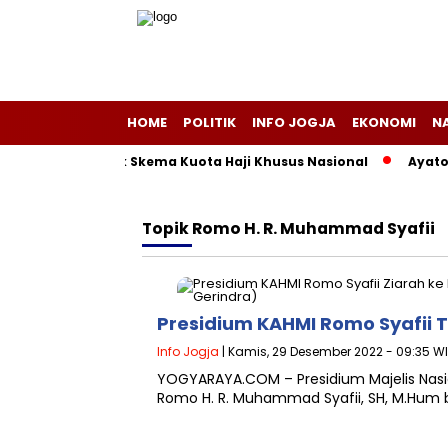
HOME
POLITIK
INFO JOGJA
EKONOMI
N
h Lama di Balik Skema Kuota Haji Khusus Nasional
Ayatolla
Topik
Romo H. R. Muhammad Syafii
Presidium KAHMI Romo Syafii 
Info Jogja
| Kamis, 29 Desember 2022 - 09:35 W
YOGYARAYA.COM – Presidium Majelis Nasi
Romo H. R. Muhammad Syafii, SH, M.Hum b