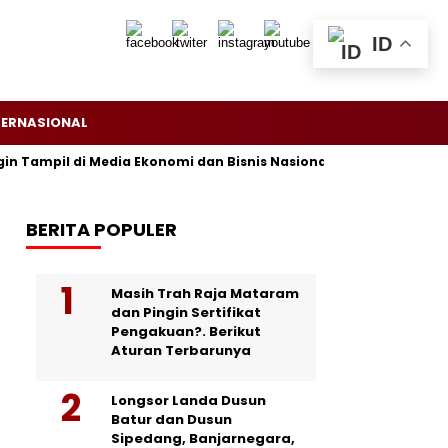
ID
TERNASIONAL
 Tampil di Media Ekonomi dan Bisnis Nasional? Persrilis.com Siap
BERITA POPULER
Masih Trah Raja Mataram
dan Pingin Sertifikat
Pengakuan?. Berikut
Aturan Terbarunya
Longsor Landa Dusun
Batur dan Dusun
Sipedang, Banjarnegara,