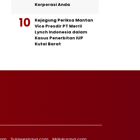
Korporasi Anda
Kejagung Periksa Mantan
Vice Presdir PT Merril
Lynch Indonesia dalam
Kasus Penerbitan IUP
Kutai Barat
com
Sulawesiraya.com
Malukuraya.com