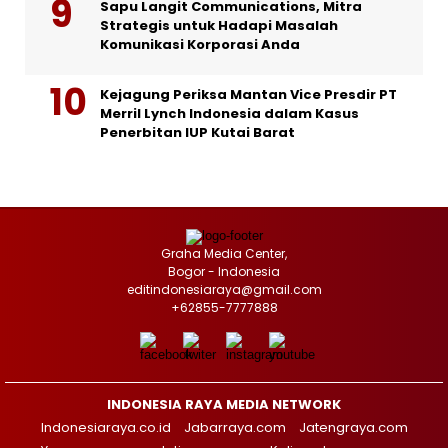
Sapu Langit Communications, Mitra
Strategis untuk Hadapi Masalah
Komunikasi Korporasi Anda
Kejagung Periksa Mantan Vice Presdir PT
Merril Lynch Indonesia dalam Kasus
Penerbitan IUP Kutai Barat
Graha Media Center,
Bogor - Indonesia
editindonesiaraya@gmail.com
+62855-7777888
INDONESIA RAYA MEDIA NETWORK
Indonesiaraya.co.id
Jabarraya.com
Jatengraya.com