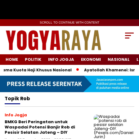
SCROLL TO CONTINUE WITH CONTENT
HOME
POLITIK
INFO JOGJA
EKONOMI
NASIONAL
L
kema Kuota Haji Khusus Nasional
Ayatollah Khamenei: Israe
Topik
Rob
Info Jogja
BMKG Beri Peringatan untuk
Waspadai Potensi Banjir Rob di
Pesisir Selatan Jateng – DIY