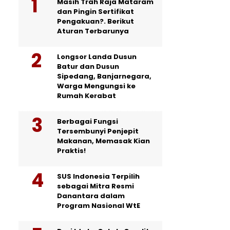
Masih Trah Raja Mataram
dan Pingin Sertifikat
Pengakuan?. Berikut
Aturan Terbarunya
Longsor Landa Dusun
Batur dan Dusun
Sipedang, Banjarnegara,
Warga Mengungsi ke
Rumah Kerabat
Berbagai Fungsi
Tersembunyi Penjepit
Makanan, Memasak Kian
Praktis!
SUS Indonesia Terpilih
sebagai Mitra Resmi
Danantara dalam
Program Nasional WtE