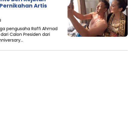
Pernikahan Artis
B
uga pengusaha Raffi Ahmad
ari Calon Presiden dari
nniversary…