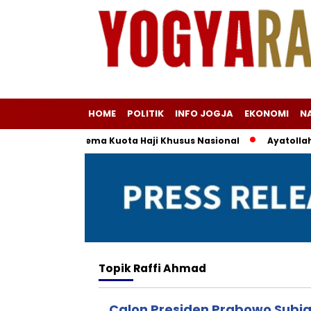
HOME
POLITIK
INFO JOGJA
EKONOMI
N
ma di Balik Skema Kuota Haji Khusus Nasional
Ayatollah Kh
Topik
Raffi Ahmad
Calon Presiden Prabowo Subia