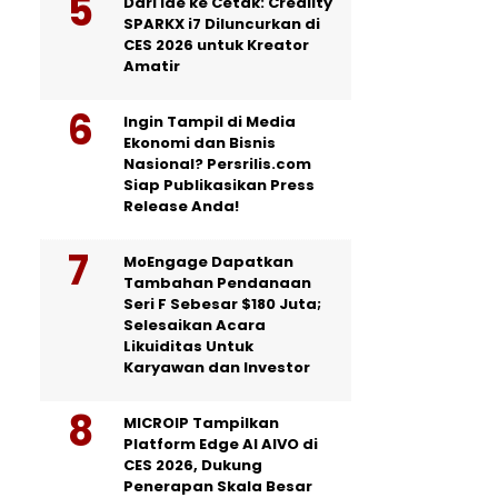
Dari Ide ke Cetak: Creality
SPARKX i7 Diluncurkan di
CES 2026 untuk Kreator
Amatir
Ingin Tampil di Media
Ekonomi dan Bisnis
Nasional? Persrilis.com
Siap Publikasikan Press
Release Anda!
MoEngage Dapatkan
Tambahan Pendanaan
Seri F Sebesar $180 Juta;
Selesaikan Acara
Likuiditas Untuk
Karyawan dan Investor
MICROIP Tampilkan
Platform Edge AI AIVO di
CES 2026, Dukung
Penerapan Skala Besar