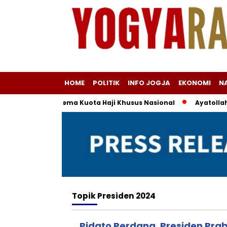
HOME
POLITIK
INFO JOGJA
EKONOMI
N
ma di Balik Skema Kuota Haji Khusus Nasional
Ayatollah Kh
Topik
Presiden 2024
Pidato Perdana, Presiden Prab