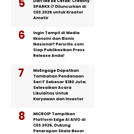
Dari Ide ke Cetak: Creality
SPARKX i7 Diluncurkan di
CES 2026 untuk Kreator
Amatir
Ingin Tampil di Media
Ekonomi dan Bisnis
Nasional? Persrilis.com
Siap Publikasikan Press
Release Anda!
MoEngage Dapatkan
Tambahan Pendanaan
Seri F Sebesar $180 Juta;
Selesaikan Acara
Likuiditas Untuk
Karyawan dan Investor
MICROIP Tampilkan
Platform Edge AI AIVO di
CES 2026, Dukung
Penerapan Skala Besar