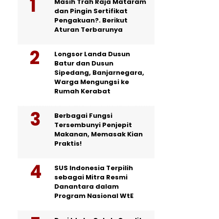
Masih Trah Raja Mataram
dan Pingin Sertifikat
Pengakuan?. Berikut
Aturan Terbarunya
Longsor Landa Dusun
Batur dan Dusun
Sipedang, Banjarnegara,
Warga Mengungsi ke
Rumah Kerabat
Berbagai Fungsi
Tersembunyi Penjepit
Makanan, Memasak Kian
Praktis!
SUS Indonesia Terpilih
sebagai Mitra Resmi
Danantara dalam
Program Nasional WtE