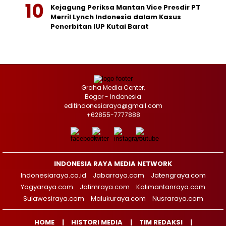
Kejagung Periksa Mantan Vice Presdir PT
Merril Lynch Indonesia dalam Kasus
Penerbitan IUP Kutai Barat
Graha Media Center,
Bogor - Indonesia
editindonesiaraya@gmail.com
+62855-7777888
INDONESIA RAYA MEDIA NETWORK
Indonesiaraya.co.id
Jabarraya.com
Jatengraya.com
Yogyaraya.com
Jatimraya.com
Kalimantanraya.com
Sulawesiraya.com
Malukuraya.com
Nusraraya.com
HOME
HISTORI MEDIA
TIM REDAKSI