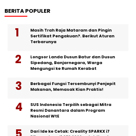
BERITA POPULER
Masih Trah Raja Mataram dan Pingin
Sertifikat Pengakuan?. Berikut Aturan
Terbarunya
Longsor Landa Dusun Batur dan Dusun
Sipedang, Banjarnegara, Warga
Mengungsi ke Rumah Kerabat
Berbagai Fungsi Tersembunyi Penjepit
Makanan, Memasak Kian Praktis!
SUS Indonesia Terpilih sebagai Mitra
Resmi Danantara dalam Program
Nasional WtE
Dari Ide ke Cetak: Creality SPARKX i7