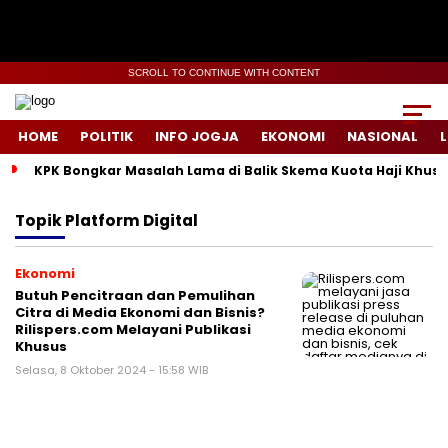
SCROLL TO CONTINUE WITH CONTENT
HOME
POLITIK
INFO JOGJA
EKONOMI
NASIONAL
L
KPK Bongkar Masalah Lama di Balik Skema Kuota Haji Khusu
Topik
Platform Digital
Ekonomi
Butuh Pencitraan dan Pemulihan
Citra di Media Ekonomi dan Bisnis?
Rilispers.com Melayani Publikasi
Khusus
Selasa, 8 Oktober 2024 - 15:58 WIB