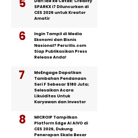
Dari Ide ke Cetak: Creality
SPARKX i7 Diluncurkan di
CES 2026 untuk Kreator
Amatir
Ingin Tampil di Media
Ekonomi dan Bisnis
Nasional? Persrilis.com
Siap Publikasikan Press
Release Anda!
MoEngage Dapatkan
Tambahan Pendanaan
Seri F Sebesar $180 Juta;
Selesaikan Acara
Likuiditas Untuk
Karyawan dan Investor
MICROIP Tampilkan
Platform Edge AI AIVO di
CES 2026, Dukung
Penerapan Skala Besar