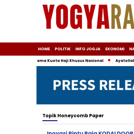
HOME
POLITIK
INFO JOGJA
EKONOMI
N
ma di Balik Skema Kuota Haji Khusus Nasional
Ayatollah Kh
Topik
Honeycomb Paper
Inovasi Pintu Baja KODAI DOOR 