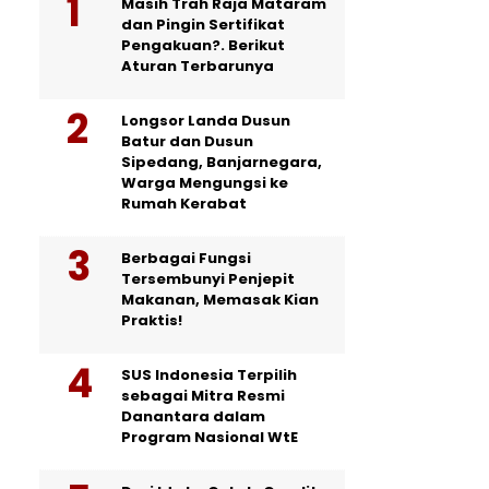
Masih Trah Raja Mataram
dan Pingin Sertifikat
Pengakuan?. Berikut
Aturan Terbarunya
Longsor Landa Dusun
Batur dan Dusun
Sipedang, Banjarnegara,
Warga Mengungsi ke
Rumah Kerabat
Berbagai Fungsi
Tersembunyi Penjepit
Makanan, Memasak Kian
Praktis!
SUS Indonesia Terpilih
sebagai Mitra Resmi
Danantara dalam
Program Nasional WtE