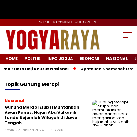
SCROLL TO CONTINUE WITH CONTENT
HOME
POLITIK
INFO JOGJA
EKONOMI
NASIONAL
L
ema Kuota Haji Khusus Nasional
Ayatollah Khamenei: Israel
Topik
Gunung Merapi
Nasional
Gunung Merapi Erupsi Muntahkan
Awan Panas, Hujan Abu Vulkanik
Landa Sejumlah Wilayah di Jawa
Tengah
Senin, 22 Januari 2024 - 15:56 WIB