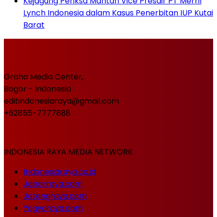
Kejagung Periksa Mantan Vice Presdir PT Merril
Lynch Indonesia dalam Kasus Penerbitan IUP Kutai
Barat
Graha Media Center,
Bogor - Indonesia
editindonesiaraya@gmail.com
+62855-7777888
INDONESIA RAYA MEDIA NETWORK
Indonesiaraya.co.id
Jabarraya.com
Jatengraya.com
Yogyaraya.com