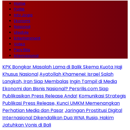
Home
Politik
Info Jogja
Ekonomi
Nasional
Lifestyle
Entertainment
Video
Pers Rilis
Internasional
KPK Bongkar Masalah Lama di Balik Skema Kuota Haji
Khusus Nasional
Ayatollah Khamenei: Israel Salah
Langkah, Iran Siap Membalas
Ingin Tampil di Media
Ekonomi dan Bisnis Nasional? Persrilis.com Siap
Publikasikan Press Release Anda!
Komunikasi Strategis
Publikasi Press Release, Kunci UMKM Memenangkan
Perhatian Media dan Pasar
Jaringan Prostitusi Digital
Internasional Dikendalikan Dua WNA Rusia, Hakim
Jatuhkan Vonis di Bali