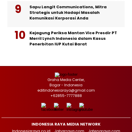
Sapu Langit Communications, Mitra
Strategis untuk Hadapi Masalah
Komunikasi Korporasi Anda
Kejagung Periksa Mantan Vice Presdir PT
Merril Lynch Indonesia dalam Kasus
Penerbitan IUP Kutai Barat
Graha Media Center,
Bogor - Indonesia
editindonesiaraya@gmail.com
+62855-7777888
INDONESIA RAYA MEDIA NETWORK
Indonesiaraya.co.id
Jabarraya.com
Jatengraya.com