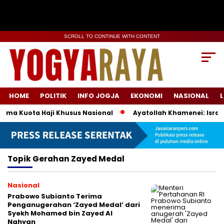
SCROLL TO CONTINUE WITH CONTENT
HOME
POLITIK
INFO JOGJA
EKONOMI
NASIONAL
L
ema Kuota Haji Khusus Nasional
Ayatollah Khamenei: Israel
Topik
Gerahan Zayed Medal
Nasional
Prabowo Subianto Terima
Penganugerahan ‘Zayed Medal’ dari
Syekh Mohamed bin Zayed Al
Nahyan