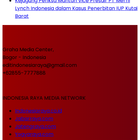
Kejagung Periksa Mantan Vice Presdir PT Merril
Lynch Indonesia dalam Kasus Penerbitan IUP Kutai
Barat
Graha Media Center,
Bogor - Indonesia
editindonesiaraya@gmail.com
+62855-7777888
INDONESIA RAYA MEDIA NETWORK
Indonesiaraya.co.id
Jabarraya.com
Jatengraya.com
Yogyaraya.com