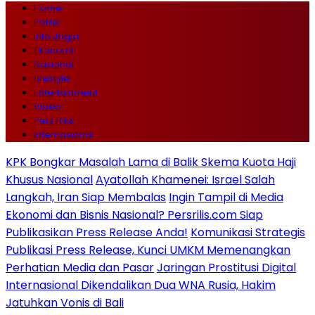
Home
Politik
Info Jogja
Ekonomi
Nasional
Lifestyle
Entertainment
Video
Pers Rilis
Internasional
KPK Bongkar Masalah Lama di Balik Skema Kuota Haji
Khusus Nasional
Ayatollah Khamenei: Israel Salah
Langkah, Iran Siap Membalas
Ingin Tampil di Media
Ekonomi dan Bisnis Nasional? Persrilis.com Siap
Publikasikan Press Release Anda!
Komunikasi Strategis
Publikasi Press Release, Kunci UMKM Memenangkan
Perhatian Media dan Pasar
Jaringan Prostitusi Digital
Internasional Dikendalikan Dua WNA Rusia, Hakim
Jatuhkan Vonis di Bali