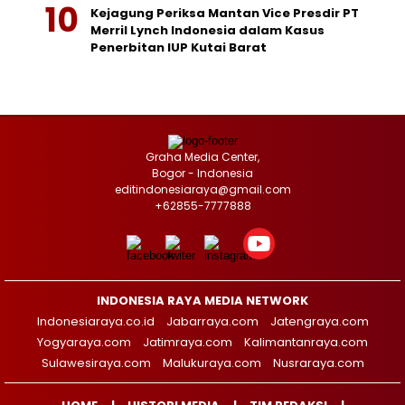
Kejagung Periksa Mantan Vice Presdir PT
Merril Lynch Indonesia dalam Kasus
Penerbitan IUP Kutai Barat
Graha Media Center,
Bogor - Indonesia
editindonesiaraya@gmail.com
+62855-7777888
INDONESIA RAYA MEDIA NETWORK
Indonesiaraya.co.id
Jabarraya.com
Jatengraya.com
Yogyaraya.com
Jatimraya.com
Kalimantanraya.com
Sulawesiraya.com
Malukuraya.com
Nusraraya.com