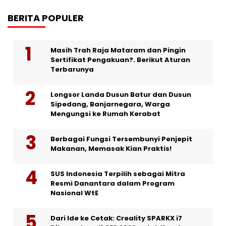
BERITA POPULER
Masih Trah Raja Mataram dan Pingin
Sertifikat Pengakuan?. Berikut Aturan
Terbarunya
Longsor Landa Dusun Batur dan Dusun
Sipedang, Banjarnegara, Warga
Mengungsi ke Rumah Kerabat
Berbagai Fungsi Tersembunyi Penjepit
Makanan, Memasak Kian Praktis!
SUS Indonesia Terpilih sebagai Mitra
Resmi Danantara dalam Program
Nasional WtE
Dari Ide ke Cetak: Creality SPARKX i7