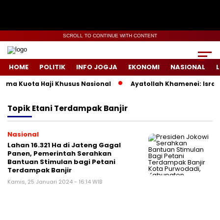
SCROLL TO CONTINUE WITH CONTENT
HOME
POLITIK
INFO JOGJA
EKONOMI
NASIONAL
L
ema Kuota Haji Khusus Nasional
Ayatollah Khamenei: Israel
Topik
Etani Terdampak Banjir
Nasional
Lahan 16.321 Ha di Jateng Gagal
Panen, Pemerintah Serahkan
Bantuan Stimulan bagi Petani
Terdampak Banjir
Kamis, 25 Januari 2024 - 16:14 WIB