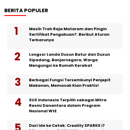
BERITA POPULER
Masih Trah Raja Mataram dan Pingin
Sertifikat Pengakuan?. Berikut Aturan
Terbarunya
Longsor Landa Dusun Batur dan Dusun
Sipedang, Banjarnegara, Warga
Mengungsi ke Rumah Kerabat
Berbagai Fungsi Tersembunyi Penjepit
Makanan, Memasak Kian Praktis!
SUS Indonesia Terpilih sebagai Mitra
Resmi Danantara dalam Program
Nasional WtE
Dari Ide ke Cetak: Creality SPARKX i7