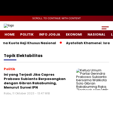
SCROLL TO CONTINUE WITH CONTENT
HOME
POLITIK
INFO JOGJA
EKONOMI
NASIONAL
L
ema Kuota Haji Khusus Nasional
Ayatollah Khamenei: Israel 
Topik
Elektabilitas
Politik
Ini yang Terjadi Jika Capres
Prabowo Subianto Berpasangkan
dengan Gibran Rakabuming,
Menurut Survei IPN
Rabu, 11 Oktober 2023 - 13:47 WIB