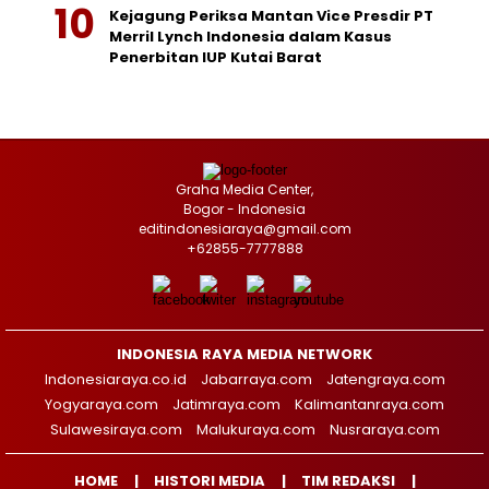
Kejagung Periksa Mantan Vice Presdir PT
Merril Lynch Indonesia dalam Kasus
Penerbitan IUP Kutai Barat
Graha Media Center,
Bogor - Indonesia
editindonesiaraya@gmail.com
+62855-7777888
INDONESIA RAYA MEDIA NETWORK
Indonesiaraya.co.id
Jabarraya.com
Jatengraya.com
Yogyaraya.com
Jatimraya.com
Kalimantanraya.com
Sulawesiraya.com
Malukuraya.com
Nusraraya.com
HOME
HISTORI MEDIA
TIM REDAKSI