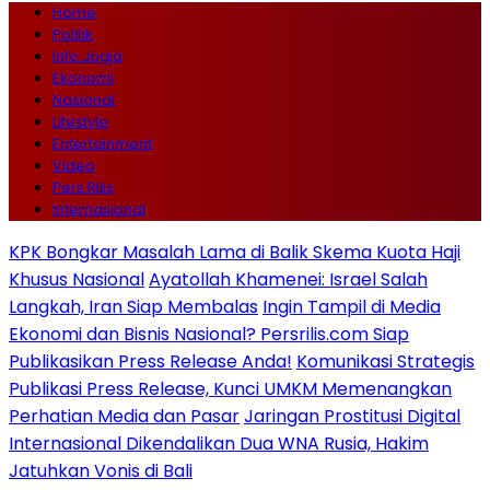
Home
Politik
Info Jogja
Ekonomi
Nasional
Lifestyle
Entertainment
Video
Pers Rilis
Internasional
KPK Bongkar Masalah Lama di Balik Skema Kuota Haji
Khusus Nasional
Ayatollah Khamenei: Israel Salah
Langkah, Iran Siap Membalas
Ingin Tampil di Media
Ekonomi dan Bisnis Nasional? Persrilis.com Siap
Publikasikan Press Release Anda!
Komunikasi Strategis
Publikasi Press Release, Kunci UMKM Memenangkan
Perhatian Media dan Pasar
Jaringan Prostitusi Digital
Internasional Dikendalikan Dua WNA Rusia, Hakim
Jatuhkan Vonis di Bali