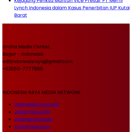
Kejagung Periksa Mantan Vice Presdir PT Merril
Lynch Indonesia dalam Kasus Penerbitan IUP Kutai
Barat
Graha Media Center,
Bogor - Indonesia
editindonesiaraya@gmail.com
+62855-7777888
INDONESIA RAYA MEDIA NETWORK
Indonesiaraya.co.id
Jabarraya.com
Jatengraya.com
Yogyaraya.com