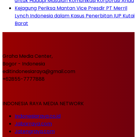
untuk Hadapi Masalah Komunikasi Korporasi Anda
Kejagung Periksa Mantan Vice Presdir PT Merril
Lynch Indonesia dalam Kasus Penerbitan IUP Kutai
Barat
Graha Media Center,
Bogor - Indonesia
editindonesiaraya@gmail.com
+62855-7777888
INDONESIA RAYA MEDIA NETWORK
Indonesiaraya.co.id
Jabarraya.com
Jatengraya.com