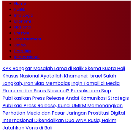
Home
Politik
Info Jogja
Ekonomi
Nasional
Lifestyle
Entertainment
Video
Pers Rilis
Internasional
KPK Bongkar Masalah Lama di Balik Skema Kuota Haji
Khusus Nasional
Ayatollah Khamenei: Israel Salah
Langkah, Iran Siap Membalas
Ingin Tampil di Media
Ekonomi dan Bisnis Nasional? Persrilis.com Siap
Publikasikan Press Release Anda!
Komunikasi Strategis
Publikasi Press Release, Kunci UMKM Memenangkan
Perhatian Media dan Pasar
Jaringan Prostitusi Digital
Internasional Dikendalikan Dua WNA Rusia, Hakim
Jatuhkan Vonis di Bali