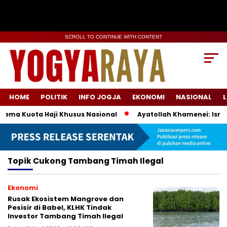
SCROLL TO CONTINUE WITH CONTENT
HOME
POLITIK
INFO JOGJA
EKONOMI
NASIONAL
L
ema Kuota Haji Khusus Nasional
Ayatollah Khamenei: Israel
Topik
Cukong Tambang Timah Ilegal
Ekonomi
Rusak Ekosistem Mangrove dan
Pesisir di Babel, KLHK Tindak
Investor Tambang Timah Ilegal