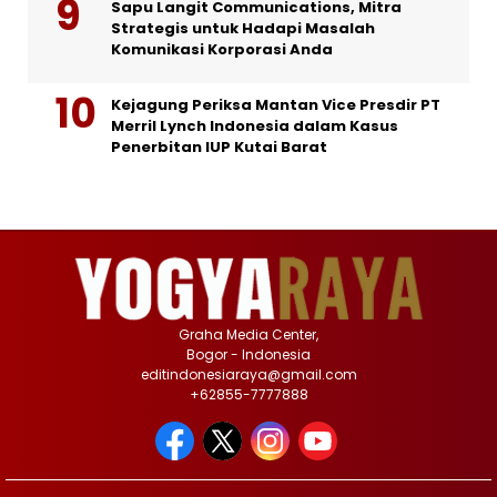
Sapu Langit Communications, Mitra
Strategis untuk Hadapi Masalah
Komunikasi Korporasi Anda
Kejagung Periksa Mantan Vice Presdir PT
Merril Lynch Indonesia dalam Kasus
Penerbitan IUP Kutai Barat
Graha Media Center,
Bogor - Indonesia
editindonesiaraya@gmail.com
+62855-7777888