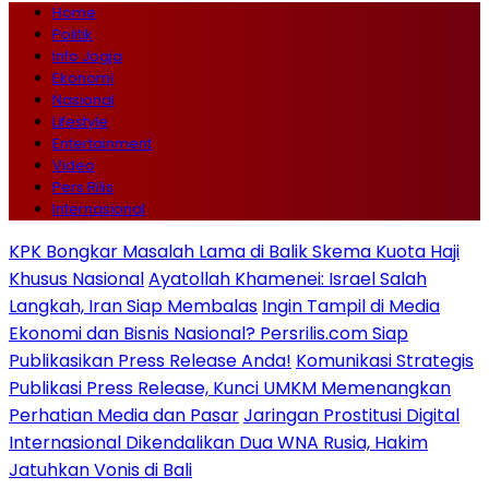
Home
Politik
Info Jogja
Ekonomi
Nasional
Lifestyle
Entertainment
Video
Pers Rilis
Internasional
KPK Bongkar Masalah Lama di Balik Skema Kuota Haji
Khusus Nasional
Ayatollah Khamenei: Israel Salah
Langkah, Iran Siap Membalas
Ingin Tampil di Media
Ekonomi dan Bisnis Nasional? Persrilis.com Siap
Publikasikan Press Release Anda!
Komunikasi Strategis
Publikasi Press Release, Kunci UMKM Memenangkan
Perhatian Media dan Pasar
Jaringan Prostitusi Digital
Internasional Dikendalikan Dua WNA Rusia, Hakim
Jatuhkan Vonis di Bali