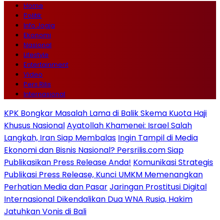
Home
Politik
Info Jogja
Ekonomi
Nasional
Lifestyle
Entertainment
Video
Pers Rilis
Internasional
KPK Bongkar Masalah Lama di Balik Skema Kuota Haji
Khusus Nasional
Ayatollah Khamenei: Israel Salah
Langkah, Iran Siap Membalas
Ingin Tampil di Media
Ekonomi dan Bisnis Nasional? Persrilis.com Siap
Publikasikan Press Release Anda!
Komunikasi Strategis
Publikasi Press Release, Kunci UMKM Memenangkan
Perhatian Media dan Pasar
Jaringan Prostitusi Digital
Internasional Dikendalikan Dua WNA Rusia, Hakim
Jatuhkan Vonis di Bali