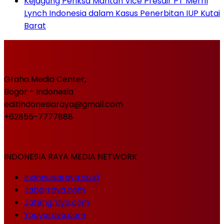
Kejagung Periksa Mantan Vice Presdir PT Merril
Lynch Indonesia dalam Kasus Penerbitan IUP Kutai
Barat
Graha Media Center,
Bogor - Indonesia
editindonesiaraya@gmail.com
+62855-7777888
INDONESIA RAYA MEDIA NETWORK
Indonesiaraya.co.id
Jabarraya.com
Jatengraya.com
Yogyaraya.com