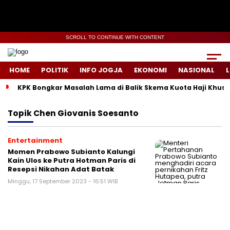
SCROLL TO CONTINUE WITH CONTENT
HOME
POLITIK
INFO JOGJA
EKONOMI
NASIONAL
L
KPK Bongkar Masalah Lama di Balik Skema Kuota Haji Khusu
Topik
Chen Giovanis Soesanto
Entertainment
Momen Prabowo Subianto Kalungi
Kain Ulos ke Putra Hotman Paris di
Resepsi Nikahan Adat Batak
Minggu, 17 September 2023 - 16:51 WIB