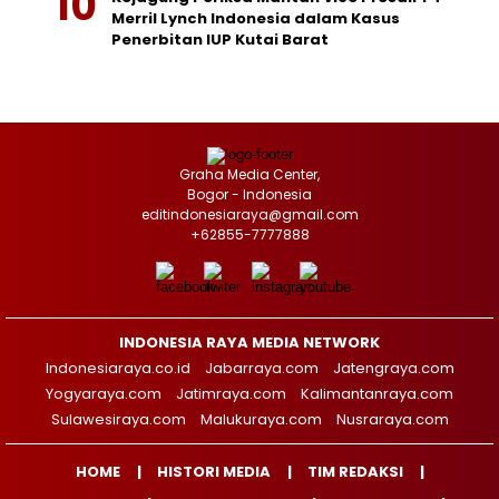
Merril Lynch Indonesia dalam Kasus
Penerbitan IUP Kutai Barat
Graha Media Center,
Bogor - Indonesia
editindonesiaraya@gmail.com
+62855-7777888
INDONESIA RAYA MEDIA NETWORK
Indonesiaraya.co.id
Jabarraya.com
Jatengraya.com
Yogyaraya.com
Jatimraya.com
Kalimantanraya.com
Sulawesiraya.com
Malukuraya.com
Nusraraya.com
HOME
HISTORI MEDIA
TIM REDAKSI