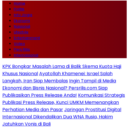
Home
Politik
Info Jogja
Ekonomi
Nasional
Lifestyle
Entertainment
Video
Pers Rilis
Internasional
KPK Bongkar Masalah Lama di Balik Skema Kuota Haji
Khusus Nasional
Ayatollah Khamenei: Israel Salah
Langkah, Iran Siap Membalas
Ingin Tampil di Media
Ekonomi dan Bisnis Nasional? Persrilis.com Siap
Publikasikan Press Release Anda!
Komunikasi Strategis
Publikasi Press Release, Kunci UMKM Memenangkan
Perhatian Media dan Pasar
Jaringan Prostitusi Digital
Internasional Dikendalikan Dua WNA Rusia, Hakim
Jatuhkan Vonis di Bali