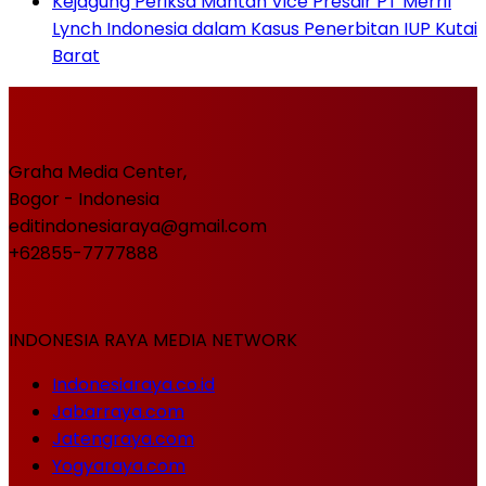
Kejagung Periksa Mantan Vice Presdir PT Merril
Lynch Indonesia dalam Kasus Penerbitan IUP Kutai
Barat
Graha Media Center,
Bogor - Indonesia
editindonesiaraya@gmail.com
+62855-7777888
INDONESIA RAYA MEDIA NETWORK
Indonesiaraya.co.id
Jabarraya.com
Jatengraya.com
Yogyaraya.com