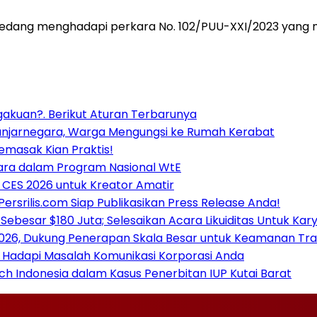
sedang menghadapi perkara No. 102/PUU-XXI/2023 yang 
ngakuan?. Berikut Aturan Terbarunya
Banjarnegara, Warga Mengungsi ke Rumah Kerabat
emasak Kian Praktis!
tara dalam Program Nasional WtE
di CES 2026 untuk Kreator Amatir
Persrilis.com Siap Publikasikan Press Release Anda!
esar $180 Juta; Selesaikan Acara Likuiditas Untuk Kar
2026, Dukung Penerapan Skala Besar untuk Keamanan Tra
k Hadapi Masalah Komunikasi Korporasi Anda
nch Indonesia dalam Kasus Penerbitan IUP Kutai Barat