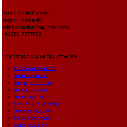
Graha Media Center,
Bogor - Indonesia
editindonesiaraya@gmail.com
+62855-7777888
INDONESIA RAYA MEDIA NETWORK
Indonesiaraya.co.id
Jabarraya.com
Jatengraya.com
Yogyaraya.com
Jatimraya.com
Kalimantanraya.com
Sulawesiraya.com
Malukuraya.com
Nusraraya.com