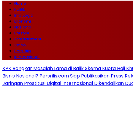
Home
Politik
Info Jogja
Ekonomi
Nasional
Lifestyle
Entertainment
Video
Pers Rilis
Internasional
KPK Bongkar Masalah Lama di Balik Skema Kuota Haji Kh
Bisnis Nasional? Persrilis.com Siap Publikasikan Press Re
Jaringan Prostitusi Digital Internasional Dikendalikan D