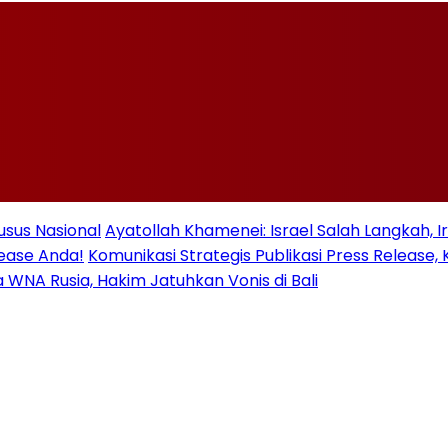
usus Nasional
Ayatollah Khamenei: Israel Salah Langkah, 
lease Anda!
Komunikasi Strategis Publikasi Press Relea
ua WNA Rusia, Hakim Jatuhkan Vonis di Bali