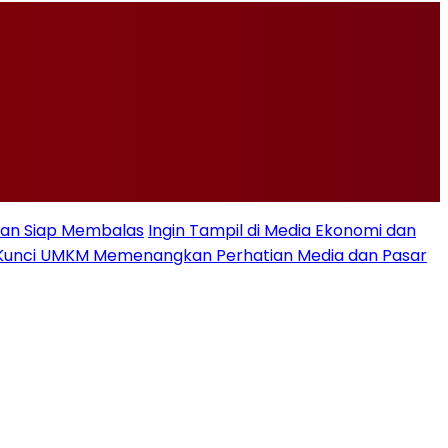
Iran Siap Membalas
Ingin Tampil di Media Ekonomi dan
se, Kunci UMKM Memenangkan Perhatian Media dan Pasar