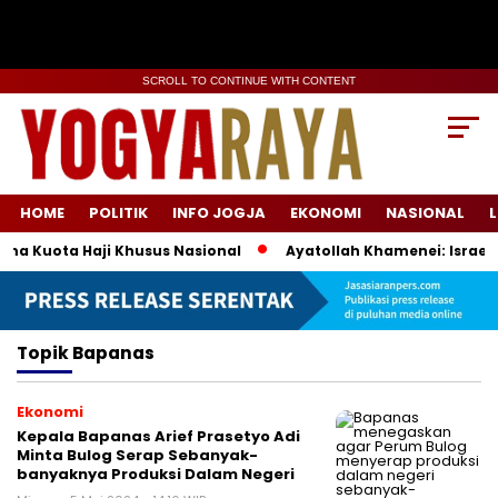
SCROLL TO CONTINUE WITH CONTENT
HOME
POLITIK
INFO JOGJA
EKONOMI
NASIONAL
L
ma Kuota Haji Khusus Nasional
Ayatollah Khamenei: Israel 
Topik
Bapanas
Ekonomi
Kepala Bapanas Arief Prasetyo Adi
Minta Bulog Serap Sebanyak-
banyaknya Produksi Dalam Negeri