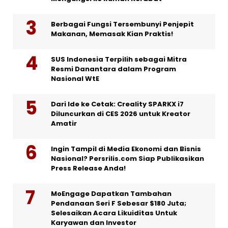
Berbagai Fungsi Tersembunyi Penjepit
Makanan, Memasak Kian Praktis!
SUS Indonesia Terpilih sebagai Mitra
Resmi Danantara dalam Program
Nasional WtE
Dari Ide ke Cetak: Creality SPARKX i7
Diluncurkan di CES 2026 untuk Kreator
Amatir
Ingin Tampil di Media Ekonomi dan Bisnis
Nasional? Persrilis.com Siap Publikasikan
Press Release Anda!
MoEngage Dapatkan Tambahan
Pendanaan Seri F Sebesar $180 Juta;
Selesaikan Acara Likuiditas Untuk
Karyawan dan Investor