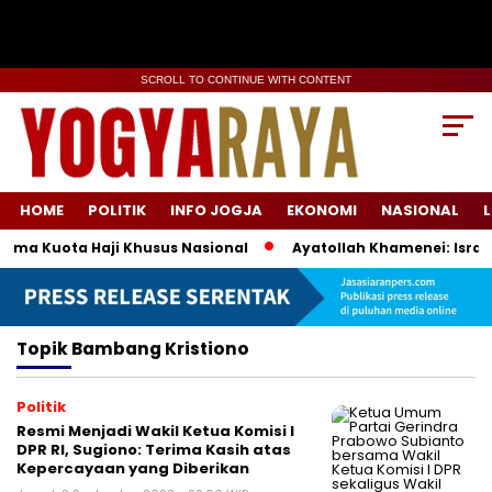
SCROLL TO CONTINUE WITH CONTENT
HOME
POLITIK
INFO JOGJA
EKONOMI
NASIONAL
L
ema Kuota Haji Khusus Nasional
Ayatollah Khamenei: Israel
Topik
Bambang Kristiono
Politik
Resmi Menjadi Wakil Ketua Komisi I
DPR RI, Sugiono: Terima Kasih atas
Kepercayaan yang Diberikan