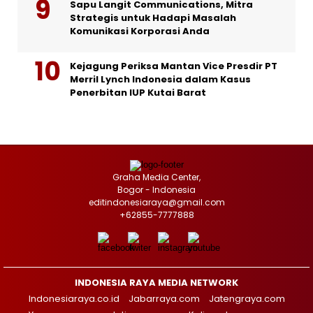
Sapu Langit Communications, Mitra
Strategis untuk Hadapi Masalah
Komunikasi Korporasi Anda
Kejagung Periksa Mantan Vice Presdir PT
Merril Lynch Indonesia dalam Kasus
Penerbitan IUP Kutai Barat
Graha Media Center,
Bogor - Indonesia
editindonesiaraya@gmail.com
+62855-7777888
INDONESIA RAYA MEDIA NETWORK
Indonesiaraya.co.id
Jabarraya.com
Jatengraya.com