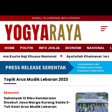
SCROLL TO CONTINUE WITH CONTENT
HOME
POLITIK
INFO JOGJA
EKONOMI
NASIONAL
L
ema Kuota Haji Khusus Nasional
Ayatollah Khamenei: Israel
Topik
Arus Mudik Lebaran 2023
Ekonomi
Sebanyak 12 Ribu Kendaraan
Disebut Jasa Marga Kurang Saldo E-
Toll Saat Arus Mudik Lebaran