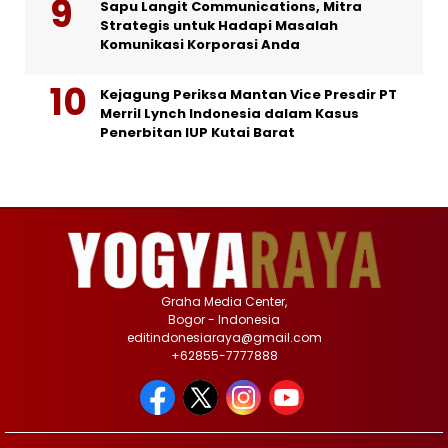
Sapu Langit Communications, Mitra
Strategis untuk Hadapi Masalah
Komunikasi Korporasi Anda
Kejagung Periksa Mantan Vice Presdir PT
Merril Lynch Indonesia dalam Kasus
Penerbitan IUP Kutai Barat
Graha Media Center,
Bogor - Indonesia
editindonesiaraya@gmail.com
+62855-7777888