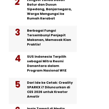
Batur dan Dusun
Sipedang, Banjarnegara,
Warga Mengungsi ke
Rumah Kerabat
Berbagai Fungsi
Tersembunyi Penjepit
Makanan, Memasak Kian
Praktis!
SUS Indonesia Terpilih
sebagai Mitra Resmi
Danantara dalam
Program Nasional WtE
Dari Ide ke Cetak: Creality
SPARKX i7 Diluncurkan di
CES 2026 untuk Kreator
Amatir
Ingin Tampil di Media