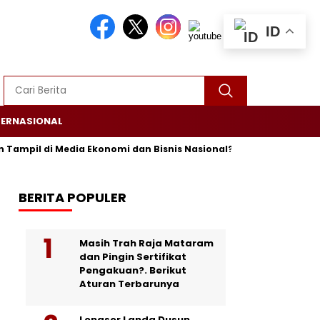
ID
TERNASIONAL
ampil di Media Ekonomi dan Bisnis Nasional? Persrilis.com Siap P
BERITA POPULER
Masih Trah Raja Mataram
dan Pingin Sertifikat
Pengakuan?. Berikut
Aturan Terbarunya
Longsor Landa Dusun