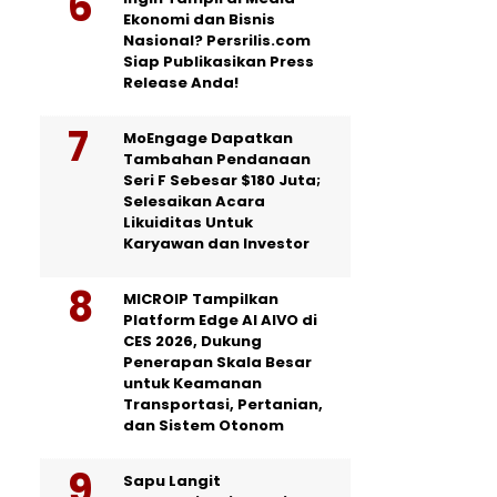
Ekonomi dan Bisnis
Nasional? Persrilis.com
Siap Publikasikan Press
Release Anda!
MoEngage Dapatkan
Tambahan Pendanaan
Seri F Sebesar $180 Juta;
Selesaikan Acara
Likuiditas Untuk
Karyawan dan Investor
MICROIP Tampilkan
Platform Edge AI AIVO di
CES 2026, Dukung
Penerapan Skala Besar
untuk Keamanan
Transportasi, Pertanian,
dan Sistem Otonom
Sapu Langit