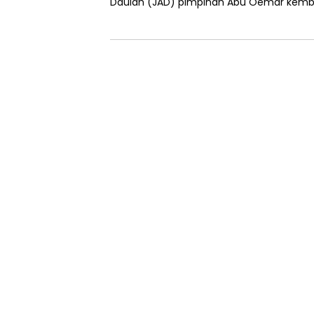
Daulah (JAD) pimpinan Abu Oemar kemba