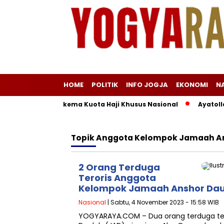
HOME
POLITIK
INFO JOGJA
EKONOMI
N
Lama di Balik Skema Kuota Haji Khusus Nasional
Ayatollah 
Topik
Anggota Kelompok Jamaah An
2 Orang Terduga
Teroris Anggota
Kelompok Jamaah Anshor Daula
Nasional
| Sabtu, 4 November 2023 - 15:58 WIB
YOGYARAYA.COM – Dua orang terduga te