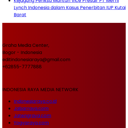
Kejagung Periksa Mantan Vice Presdir PT Merril
Lynch Indonesia dalam Kasus Penerbitan IUP Kutai
Barat
Graha Media Center,
Bogor - Indonesia
editindonesiaraya@gmail.com
+62855-7777888
INDONESIA RAYA MEDIA NETWORK
Indonesiaraya.co.id
Jabarraya.com
Jatengraya.com
Yogyaraya.com