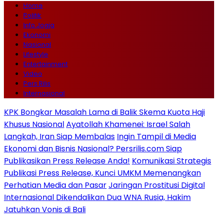
Home
Politik
Info Jogja
Ekonomi
Nasional
Lifestyle
Entertainment
Video
Pers Rilis
Internasional
KPK Bongkar Masalah Lama di Balik Skema Kuota Haji
Khusus Nasional
Ayatollah Khamenei: Israel Salah
Langkah, Iran Siap Membalas
Ingin Tampil di Media
Ekonomi dan Bisnis Nasional? Persrilis.com Siap
Publikasikan Press Release Anda!
Komunikasi Strategis
Publikasi Press Release, Kunci UMKM Memenangkan
Perhatian Media dan Pasar
Jaringan Prostitusi Digital
Internasional Dikendalikan Dua WNA Rusia, Hakim
Jatuhkan Vonis di Bali