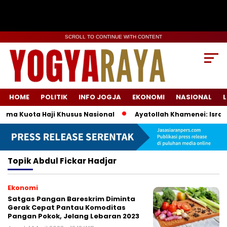
SCROLL TO CONTINUE WITH CONTENT
HOME
POLITIK
INFO JOGJA
EKONOMI
NASIONAL
L
ema Kuota Haji Khusus Nasional
Ayatollah Khamenei: Israel
Topik
Abdul Fickar Hadjar
Ekonomi
Satgas Pangan Bareskrim Diminta
Gerak Cepat Pantau Komoditas
Pangan Pokok, Jelang Lebaran 2023