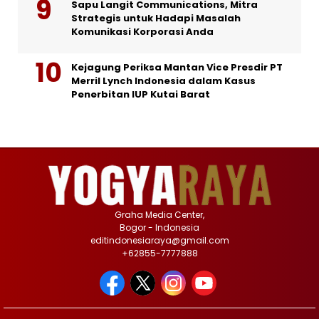
Sapu Langit Communications, Mitra
Strategis untuk Hadapi Masalah
Komunikasi Korporasi Anda
Kejagung Periksa Mantan Vice Presdir PT
Merril Lynch Indonesia dalam Kasus
Penerbitan IUP Kutai Barat
Graha Media Center,
Bogor - Indonesia
editindonesiaraya@gmail.com
+62855-7777888