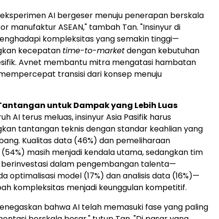
, eksperimen AI bergeser menuju penerapan berskala
ktor manufaktur ASEAN," tambah Tan. "Insinyur di
enghadapi kompleksitas yang semakin tinggi—
kan kecepatan
time-to-market
dengan kebutuhan
esifik. Avnet membantu mitra mengatasi hambatan
mempercepat transisi dari konsep menuju
Tantangan untuk Dampak yang Lebih Luas
uh AI terus meluas, insinyur Asia Pasifik harus
an tantangan teknis dengan standar keahlian yang
ang. Kualitas data (46%) dan pemeliharaan
 (54%) masih menjadi kendala utama, sedangkan tim
us berinvestasi dalam pengembangan talenta—
a optimalisasi model (17%) dan analisis data (16%)—
h kompleksitas menjadi keunggulan kompetitif.
menegaskan bahwa AI telah memasuki fase yang paling
mentasi berskala besar," tutup Tan. "Di pasar yang