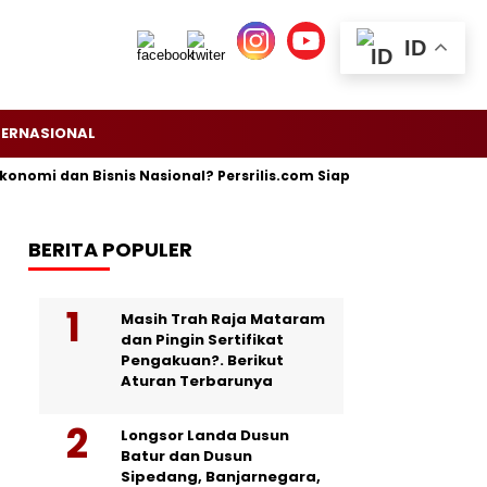
ID
TERNASIONAL
 dan Bisnis Nasional? Persrilis.com Siap Publikasikan Press Relea
BERITA POPULER
Masih Trah Raja Mataram
dan Pingin Sertifikat
Pengakuan?. Berikut
Aturan Terbarunya
Longsor Landa Dusun
Batur dan Dusun
Sipedang, Banjarnegara,