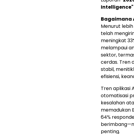
Intelligence"
Bagaimana AI
Menurut lebih 
telah mengiri
meningkat 33%
melampaui ang
sektor, terma
cerdas. Tren d
stabil, menit
efisiensi, kea
Tren aplikasi 
otomatisasi p
kesalahan ata
memadukan E
64% responde
berimbang—me
penting.