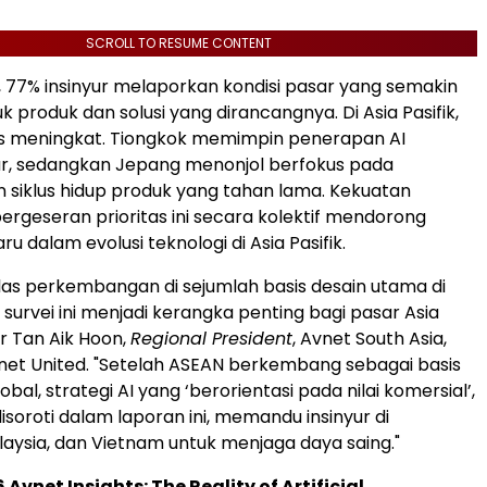
SCROLL TO RESUME CONTENT
, 77% insinyur melaporkan kondisi pasar yang semakin
 produk dan solusi yang dirancangnya. Di Asia Pasifik,
us meningkat. Tiongkok memimpin penerapan AI
ar, sedangkan Jepang menonjol berfokus pada
 siklus hidup produk yang tahan lama. Kekuatan
pergeseran prioritas ini secara kolektif mendorong
 dalam evolusi teknologi di Asia Pasifik.
as perkembangan di sejumlah basis desain utama di
survei ini menjadi kerangka penting bagi pasar Asia
ar Tan Aik Hoon,
Regional President
, Avnet South Asia,
net United. "Setelah ASEAN berkembang sebagai basis
bal, strategi AI yang ‘berorientasi pada nilai komersial’,
isoroti dalam laporan ini, memandu insinyur di
laysia, dan Vietnam untuk menjaga daya saing."
 Avnet Insights: The Reality of Artificial