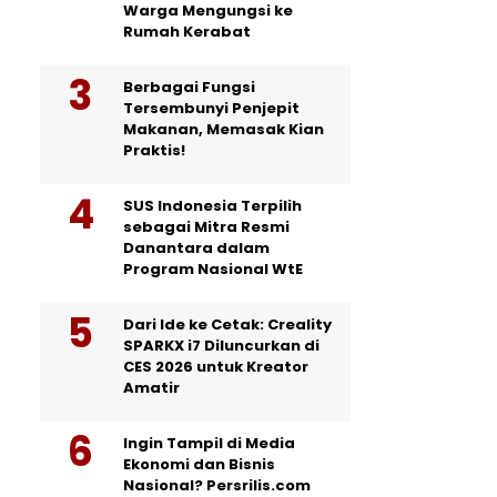
Warga Mengungsi ke
Rumah Kerabat
Berbagai Fungsi
Tersembunyi Penjepit
Makanan, Memasak Kian
Praktis!
SUS Indonesia Terpilih
sebagai Mitra Resmi
Danantara dalam
Program Nasional WtE
Dari Ide ke Cetak: Creality
SPARKX i7 Diluncurkan di
CES 2026 untuk Kreator
Amatir
Ingin Tampil di Media
Ekonomi dan Bisnis
Nasional? Persrilis.com