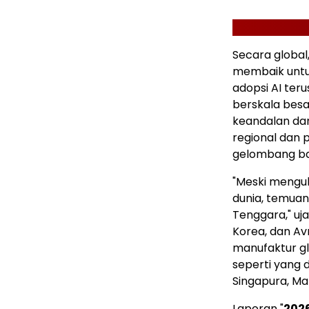
Secara global
membaik untuk
adopsi AI ter
berskala bes
keandalan dan
regional dan 
gelombang baru
"Meski mengul
dunia, temuan 
Tenggara," uj
Korea, dan Av
manufaktur glo
seperti yang d
Singapura, Ma
Laporan "
2026