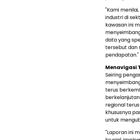
"Kami menilai
industri di se
kawasan ini m
menyeimbang
data yang sp
tersebut dan 
pendapatan."
Menavigasi 
Seiring pengar
menyeimbangk
terus berkemb
berkelanjutan
regional ter
khususnya pad
untuk menguba
"Laporan ini 
krusial: imple