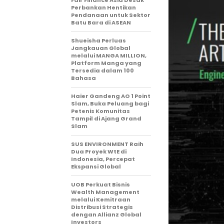
Fair Finance Asia Desak
Perbankan Hentikan
Pendanaan untuk Sektor
Batu Bara di ASEAN
Shueisha Perluas
Jangkauan Global
melalui MANGA MILLION,
Platform Manga yang
Tersedia dalam 100
Bahasa
Haier Gandeng AO 1 Point
Slam, Buka Peluang bagi
Petenis Komunitas
Tampil di Ajang Grand
Slam
SUS ENVIRONMENT Raih
Dua Proyek WtE di
Indonesia, Percepat
Ekspansi Global
UOB Perkuat Bisnis
Wealth Management
melalui Kemitraan
Distribusi Strategis
dengan Allianz Global
Investors