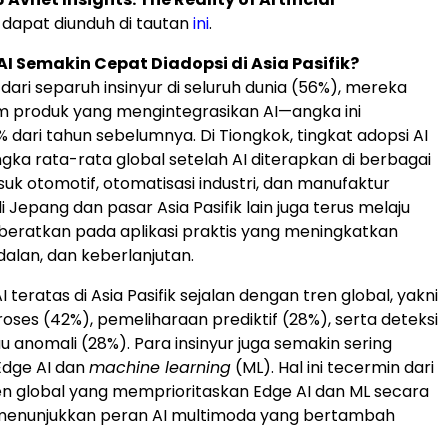
dapat diunduh di tautan
ini
.
 Semakin Cepat Diadopsi di Asia Pasifik?
dari separuh insinyur di seluruh dunia (56%), mereka
m produk yang mengintegrasikan AI—angka ini
 dari tahun sebelumnya. Di Tiongkok, tingkat adopsi AI
ka rata-rata global setelah AI diterapkan di berbagai
suk otomotif, otomatisasi industri, dan manufaktur
i Jepang dan pasar Asia Pasifik lain juga terus melaju
ikberatkan pada aplikasi praktis yang meningkatkan
ndalan, dan keberlanjutan.
AI teratas di Asia Pasifik sejalan dengan tren global, yakni
roses (42%), pemeliharaan prediktif (28%), serta deteksi
u anomali (28%). Para insinyur juga semakin sering
dge AI dan
machine learning
(ML). Hal ini tecermin dari
n global yang memprioritaskan Edge AI dan ML secara
nunjukkan peran AI multimoda yang bertambah