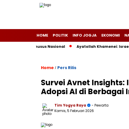
HOME
POLITIK
INFO JOGJA
EKONOMI
N
uota Haji Khusus Nasional
Ayatollah Khamenei: Israel Sala
Home
Pers Rilis
/
Survei Avnet Insights: 
Adopsi AI di Berbagai I
Tim Yogya Raya
- Pewarta
Kamis, 5 Februari 2026