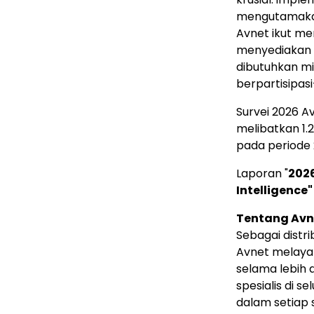
mengutamakan
Avnet ikut m
menyediakan 
dibutuhkan m
berpartisipasi—
Survei 2026 A
melibatkan 1.
pada periode 
Laporan "
2026
Intelligence"
Tentang Avn
Sebagai distri
Avnet melaya
selama lebih d
spesialis di 
dalam setiap