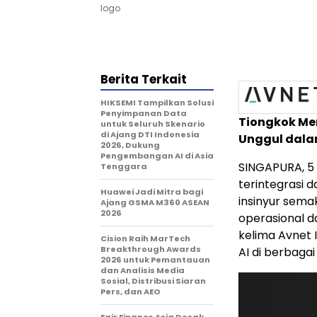
logo
Berita Terkait
HIKSEMI Tampilkan Solusi
Penyimpanan Data
Tiongkok Me
untuk Seluruh Skenario
di Ajang DTI Indonesia
Unggul dala
2026, Dukung
Pengembangan AI di Asia
SINGAPURA, 5 
Tenggara
terintegrasi d
Huawei Jadi Mitra bagi
insinyur sem
Ajang GSMA M360 ASEAN
2026
operasional d
kelima Avnet 
Cision Raih MarTech
Breakthrough Awards
AI di berbagai 
2026 untuk Pemantauan
dan Analisis Media
Sosial, Distribusi Siaran
Pers, dan AEO