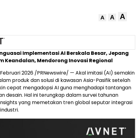
A
A
A
nguasai Implementasi AI Berskala Besar, Jepang
m Keandalan, Mendorong Inovasi Regional
Februari 2026 /PRNewswire/ — Akal imitasi (AI) semakin
alam produk dan solusi di kawasan Asia-Pasifik setelah
akin cepat mengadopsi AI guna menghadapi tantangan
an desain. Hal ini terungkap dalam survei tahunan
Insights yang memetakan tren global seputar integrasi
industri.