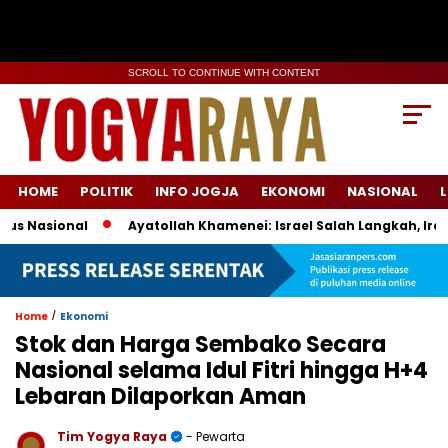
SCROLL TO CONTINUE WITH CONTENT
HOME
POLITIK
INFO JOGJA
EKONOMI
NASIONAL
L
Nasional
Ayatollah Khamenei: Israel Salah Langkah, Iran S
/
Home
Ekonomi
Stok dan Harga Sembako Secara
Nasional selama Idul Fitri hingga H+4
Lebaran Dilaporkan Aman
Tim Yogya Raya
- Pewarta