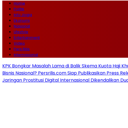
Home
Politik
Info Jogja
Ekonomi
Nasional
Lifestyle
Entertainment
Video
Pers Rilis
Internasional
KPK Bongkar Masalah Lama di Balik Skema Kuota Haji Kh
Bisnis Nasional? Persrilis.com Siap Publikasikan Press Re
Jaringan Prostitusi Digital Internasional Dikendalikan D