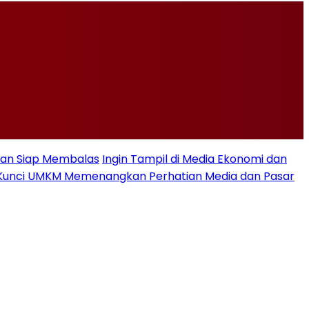
Iran Siap Membalas
Ingin Tampil di Media Ekonomi dan
se, Kunci UMKM Memenangkan Perhatian Media dan Pasar