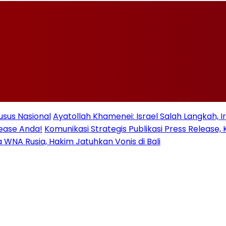
usus Nasional
Ayatollah Khamenei: Israel Salah Langkah, 
lease Anda!
Komunikasi Strategis Publikasi Press Relea
ua WNA Rusia, Hakim Jatuhkan Vonis di Bali