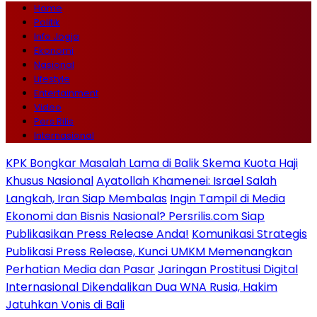
Home
Politik
Info Jogja
Ekonomi
Nasional
Lifestyle
Entertainment
Video
Pers Rilis
Internasional
KPK Bongkar Masalah Lama di Balik Skema Kuota Haji
Khusus Nasional
Ayatollah Khamenei: Israel Salah
Langkah, Iran Siap Membalas
Ingin Tampil di Media
Ekonomi dan Bisnis Nasional? Persrilis.com Siap
Publikasikan Press Release Anda!
Komunikasi Strategis
Publikasi Press Release, Kunci UMKM Memenangkan
Perhatian Media dan Pasar
Jaringan Prostitusi Digital
Internasional Dikendalikan Dua WNA Rusia, Hakim
Jatuhkan Vonis di Bali