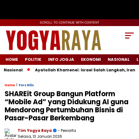
SCROLL TO CONTINUE WITH CONTENT
HOME
POLITIK
INFO JOGJA
EKONOMI
NASIONAL
L
sional
Ayatollah Khamenei: Israel Salah Langkah, Iran Siap
/
Home
Pers Rilis
SHAREit Group Bangun Platform
“Mobile Ad” yang Didukung AI guna
Mendorong Pertumbuhan Bisnis di
Pasar-Pasar Berkembang
Tim Yogya Raya
- Pewarta
Selasa, 13 Januari 2026