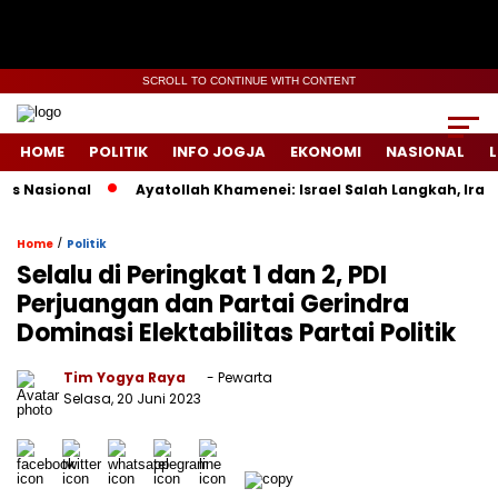
SCROLL TO CONTINUE WITH CONTENT
HOME
POLITIK
INFO JOGJA
EKONOMI
NASIONAL
L
Nasional
Ayatollah Khamenei: Israel Salah Langkah, Iran Si
/
Home
Politik
Selalu di Peringkat 1 dan 2, PDI
Perjuangan dan Partai Gerindra
Dominasi Elektabilitas Partai Politik
Tim Yogya Raya
- Pewarta
Selasa, 20 Juni 2023