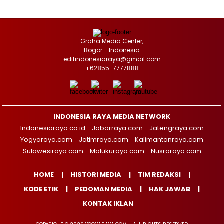
Graha Media Center,
Bogor - Indonesia
editindonesiaraya@gmail.com
+62855-7777888
INDONESIA RAYA MEDIA NETWORK
Indonesiaraya.co.id
Jabarraya.com
Jatengraya.com
Yogyaraya.com
Jatimraya.com
Kalimantanraya.com
Sulawesiraya.com
Malukuraya.com
Nusraraya.com
HOME
HISTORI MEDIA
TIM REDAKSI
KODE ETIK
PEDOMAN MEDIA
HAK JAWAB
KONTAK IKLAN